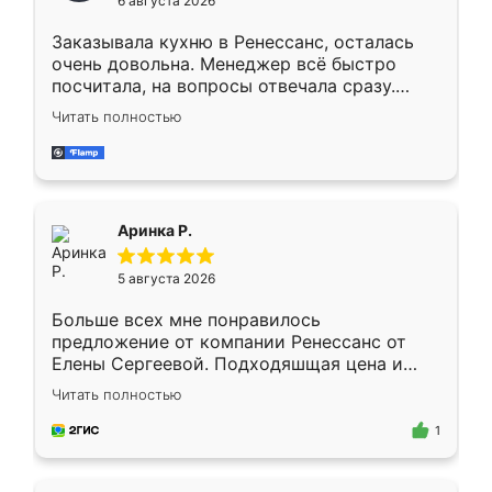
6 августа 2026
мебели буду заказывать только здесь.
Заказывала кухню в Ренессанс, осталась
очень довольна. Менеджер всё быстро
посчитала, на вопросы отвечала сразу.
Замерщик приехал в субботу, подошёл к
Читать полностью
делу со всей ответственностью. Собрали
за день, ребята работали аккуратно, даже
пыли почти не было. Качество отличное,
ящики ходят плавно, ничего не скрипит.
Всё подошло как влитое.
Аринка Р.
5 августа 2026
Больше всех мне понравилось
предложение от компании Ренессанс от
Елены Сергеевой. Подходяшщая цена и
короткие сроки изготовления. Приехавший
Читать полностью
для замера сотрудник Владислав
предложил по моему эскизу самый
1
подходящий вариант шкафа. Немного его
видоизменил, получилось даже лучше, чем