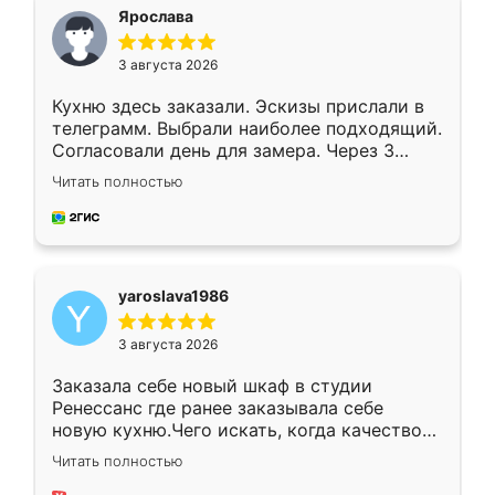
я хотела.
Ярослава
3 августа 2026
Кухню здесь заказали. Эскизы прислали в
телеграмм. Выбрали наиболее подходящий.
Согласовали день для замера. Через 3
недели кухня была уже готова. Остались
Читать полностью
довольны работой. Спасибо Ренессанс
мебель за качественную работу!
yaroslava1986
3 августа 2026
Заказала себе новый шкаф в студии
Ренессанс где ранее заказывала себе
новую кухню.Чего искать, когда качеством
вполне довольна. Служит кухня уже почти
Читать полностью
два года, нареканий нет.