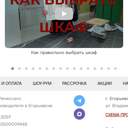
Как правильно выбрать шкаф
 И ОПЛАТА
ШОУ-РУМ
РАССРОЧКА
АКЦИИ
Н
Ренессанс.
г. Егорьев
изводителя в Егорьевске.
ул. Владим
СХЕМА ПР
42057
83500009448