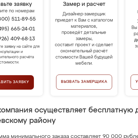
вьте заявку
Замер и расчет
ите по номерам
Дизайнер-замерщик
800) 511-89-55
приедет к Вам с каталогом
материалов,
Вы
495) 665-24-01
проведёт детальные
р
926) 409-68-13
замеры,
д
составит проект и сделает
з
те заявку на сайте для
окончательный расчёт
нсультации и
стоимости Вашей будущей
ительного расчёта
стоимости.
мебели.
ВЫЗВАТЬ ЗАМЕРЩИКА
АВИТЬ ЗАЯВКУ
компания осуществляет бесплатную д
евскому району
мма минимального заказа составляет 90 000 рубл