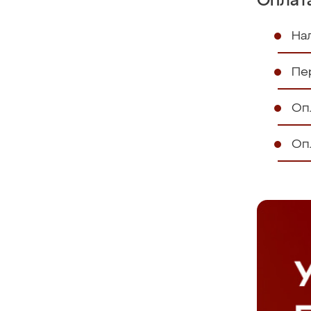
Оплат
На
Пе
Оп
Оп