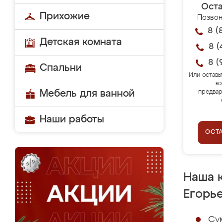
Оста
Прихожие
Позвон
8 (
Детская комната
8 (
8 (
Спальни
Или оставь
ко
Мебель для ванной
предвар
Наши работы
ОСТ
Наша 
Егорь
Су