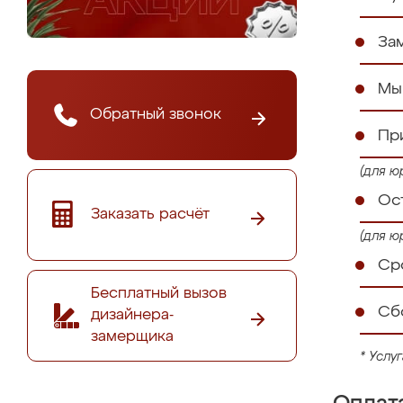
За
Мы
Обратный звонок
Пр
(для ю
Ос
Заказать расчёт
(для ю
Сро
Бесплатный вызов
Сб
дизайнера-
замерщика
* Услу