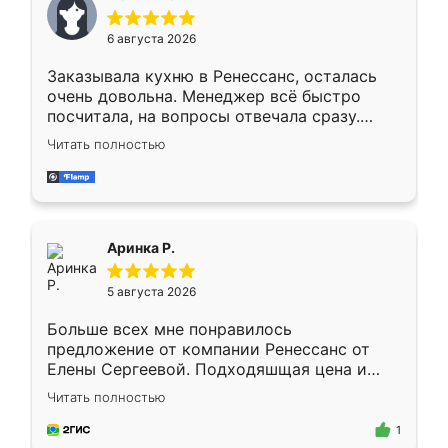
меньше, здесь же он более разнообразный.
Мне нравится ,если что-то потребуется из
6 августа 2026
мебели буду заказывать только здесь.
Заказывала кухню в Ренессанс, осталась
очень довольна. Менеджер всё быстро
посчитала, на вопросы отвечала сразу.
Замерщик приехал в субботу, подошёл к
Читать полностью
делу со всей ответственностью. Собрали
за день, ребята работали аккуратно, даже
пыли почти не было. Качество отличное,
ящики ходят плавно, ничего не скрипит.
Всё подошло как влитое.
Аринка Р.
5 августа 2026
Больше всех мне понравилось
предложение от компании Ренессанс от
Елены Сергеевой. Подходяшщая цена и
короткие сроки изготовления. Приехавший
Читать полностью
для замера сотрудник Владислав
предложил по моему эскизу самый
1