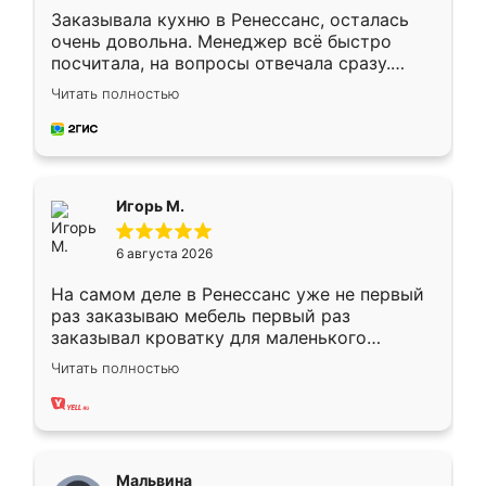
Заказывала кухню в Ренессанс, осталась
очень довольна. Менеджер всё быстро
посчитала, на вопросы отвечала сразу.
Замерщик приехал в субботу, подошёл к
Читать полностью
делу со всей ответственностью. Собрали
за день, ребята работали аккуратно, даже
пыли почти не было. Качество отличное,
ящики ходят плавно, ничего не скрипит.
Всё подошло как влитое.
Игорь М.
6 августа 2026
На самом деле в Ренессанс уже не первый
раз заказываю мебель первый раз
заказывал кроватку для маленького
ребёнка при его рождении ,во второй раз
Читать полностью
заказал шкаф-купе. По качеству очень
хорошее сборка достаточно быстрая,
также адекватные цены. До этого
сравнивал с разными конкурентами в этом
сегменте ,выбор у конкурентов куда
Мальвина