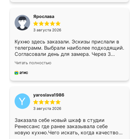
подходящий вариант шкафа. Немного его
видоизменил, получилось даже лучше, чем
я хотела.
Ярослава
3 августа 2026
Кухню здесь заказали. Эскизы прислали в
телеграмм. Выбрали наиболее подходящий.
Согласовали день для замера. Через 3
недели кухня была уже готова. Остались
Читать полностью
довольны работой. Спасибо Ренессанс
мебель за качественную работу!
yaroslava1986
3 августа 2026
Заказала себе новый шкаф в студии
Ренессанс где ранее заказывала себе
новую кухню.Чего искать, когда качеством
вполне довольна. Служит кухня уже почти