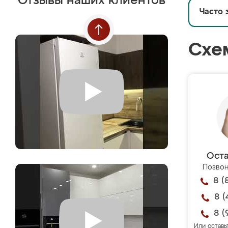
Отзывы наших клиентов
Часто 
Схе
Оста
Позвон
8 (
8 (
8 (
Или оставь