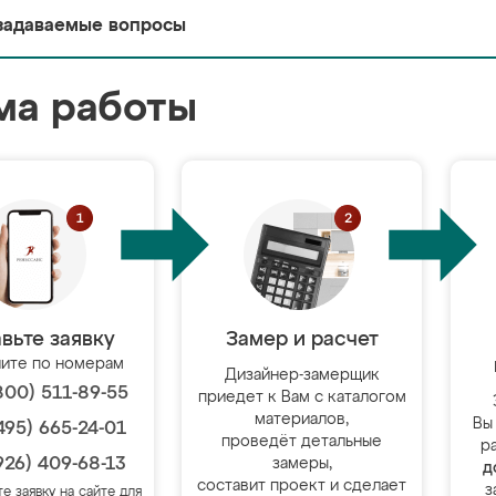
задаваемые вопросы
ма работы
вьте заявку
Замер и расчет
ите по номерам
Дизайнер-замерщик
800) 511-89-55
приедет к Вам с каталогом
материалов,
Вы
495) 665-24-01
проведёт детальные
р
926) 409-68-13
замеры,
д
составит проект и сделает
з
те заявку на сайте для