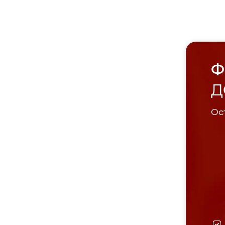
Ф
Д
Ост