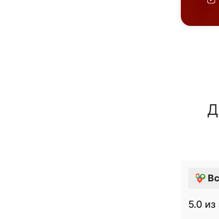
Д
Вс
5.0
из 