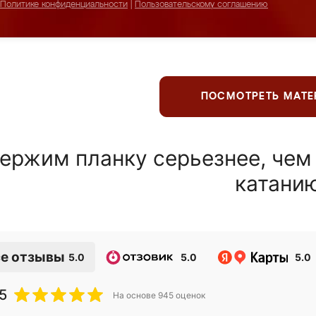
Политике конфиденциальности
|
Пользовательскому соглашению
ПОСМОТРЕТЬ МАТ
ержим планку серьезнее, чем
катани
е отзывы
5.0
5.0
5.0
5
На основе
945
оценок