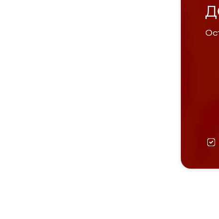
Д
Ост