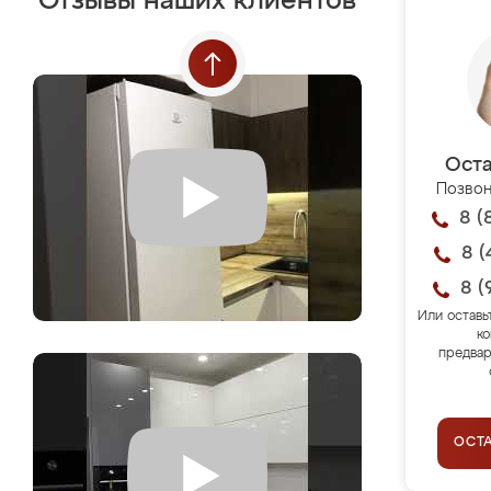
Отзывы наших клиентов
Оста
Позвон
8 (
8 (
8 (
Или оставь
ко
предвар
ОСТ