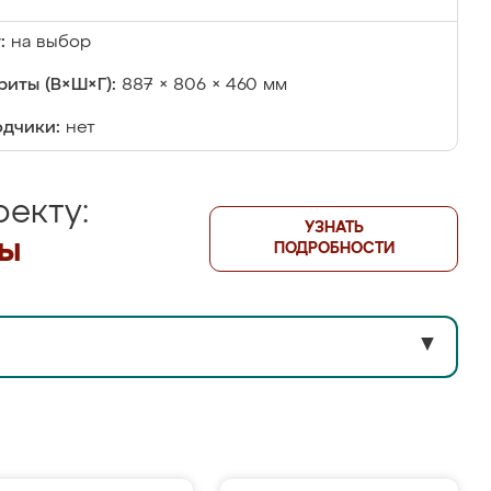
:
на выбор
риты (В×Ш×Г):
887 × 806 × 460 мм
дчики:
нет
екту:
УЗНАТЬ
лы
ПОДРОБНОСТИ
▼