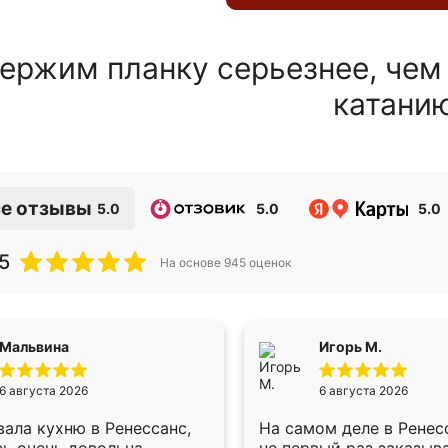
ержим планку серьезнее, чем
катани
е отзывы
5.0
5.0
5.0
5
На основе
945
оценок
Мальвина
Игорь М.
6 августа 2026
6 августа 2026
ала кухню в Ренессанс,
На самом деле в Ренес