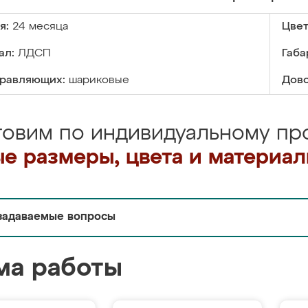
я:
24 месяца
Цвет
ал:
ЛДСП
Габа
правляющих:
шариковые
Дово
товим по индивидуальному про
е размеры, цвета и материа
задаваемые вопросы
ма работы