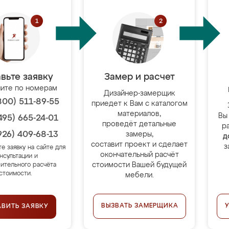
вьте заявку
Замер и расчет
ите по номерам
Дизайнер-замерщик
800) 511-89-55
приедет к Вам с каталогом
материалов,
Вы
495) 665-24-01
проведёт детальные
р
926) 409-68-13
замеры,
д
составит проект и сделает
з
те заявку на сайте для
окончательный расчёт
нсультации и
стоимости Вашей будущей
ительного расчёта
стоимости.
мебели.
ВЫЗВАТЬ ЗАМЕРЩИКА
АВИТЬ ЗАЯВКУ