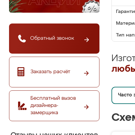
Гаранти
Матери
Тип на
Обратный звонок
Изго
любы
Заказать расчёт
Часто 
Бесплатный вызов
дизайнера-
замерщика
Схе