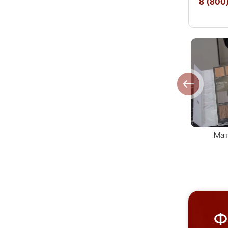
8 (800)
Мат
Ф