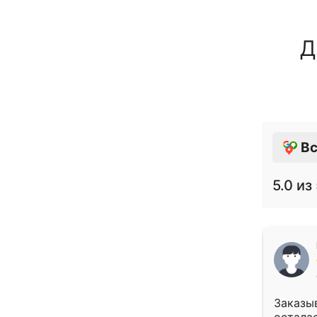
Д
Вс
5.0
из 
Заказыв