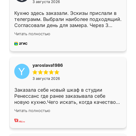
3 августа 2026
Кухню здесь заказали. Эскизы прислали в
телеграмм. Выбрали наиболее подходящий.
Согласовали день для замера. Через 3
недели кухня была уже готова. Остались
Читать полностью
довольны работой. Спасибо Ренессанс
мебель за качественную работу!
yaroslava1986
3 августа 2026
Заказала себе новый шкаф в студии
Ренессанс где ранее заказывала себе
новую кухню.Чего искать, когда качеством
вполне довольна. Служит кухня уже почти
Читать полностью
два года, нареканий нет.