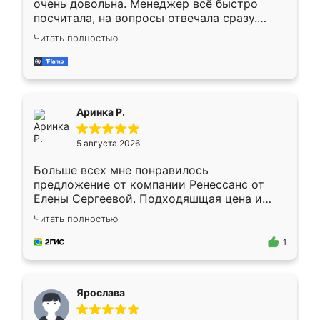
очень довольна. Менеджер всё быстро
посчитала, на вопросы отвечала сразу.
Замерщик приехал в субботу, подошёл к
Читать полностью
делу со всей ответственностью. Собрали
за день, ребята работали аккуратно, даже
пыли почти не было. Качество отличное,
ящики ходят плавно, ничего не скрипит.
Всё подошло как влитое.
Аринка Р.
5 августа 2026
Больше всех мне понравилось
предложение от компании Ренессанс от
Елены Сергеевой. Подходяшщая цена и
короткие сроки изготовления. Приехавший
Читать полностью
для замера сотрудник Владислав
предложил по моему эскизу самый
1
подходящий вариант шкафа. Немного его
видоизменил, получилось даже лучше, чем
я хотела.
Ярослава