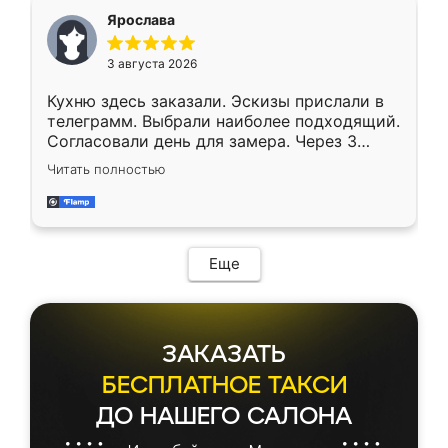
Ярослава
3 августа 2026
Кухню здесь заказали. Эскизы прислали в
телеграмм. Выбрали наиболее подходящий.
Согласовали день для замера. Через 3
недели кухня была уже готова. Остались
Читать полностью
довольны работой. Спасибо Ренессанс
мебель за качественную работу!
Еще
ЗАКАЗАТЬ
БЕСПЛАТНОЕ ТАКСИ
ДО НАШЕГО САЛОНА