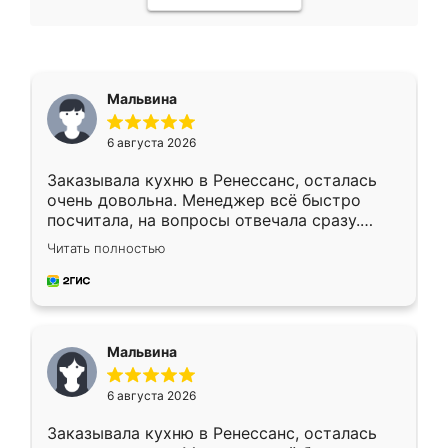
Мальвина
6 августа 2026
Заказывала кухню в Ренессанс, осталась
очень довольна. Менеджер всё быстро
посчитала, на вопросы отвечала сразу.
Замерщик приехал в субботу, подошёл к
Читать полностью
делу со всей ответственностью. Собрали
за день, ребята работали аккуратно, даже
пыли почти не было. Качество отличное,
ящики ходят плавно, ничего не скрипит.
Всё подошло как влитое.
Мальвина
6 августа 2026
Заказывала кухню в Ренессанс, осталась