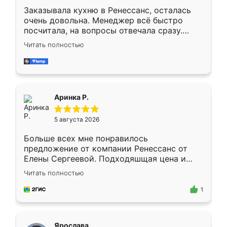
Заказывала кухню в Ренессанс, осталась
очень довольна. Менеджер всё быстро
посчитала, на вопросы отвечала сразу.
Замерщик приехал в субботу, подошёл к
Читать полностью
делу со всей ответственностью. Собрали
за день, ребята работали аккуратно, даже
пыли почти не было. Качество отличное,
ящики ходят плавно, ничего не скрипит.
Всё подошло как влитое.
Аринка Р.
5 августа 2026
Больше всех мне понравилось
предложение от компании Ренессанс от
Елены Сергеевой. Подходяшщая цена и
короткие сроки изготовления. Приехавший
Читать полностью
для замера сотрудник Владислав
предложил по моему эскизу самый
1
подходящий вариант шкафа. Немного его
видоизменил, получилось даже лучше, чем
я хотела.
Ярослава