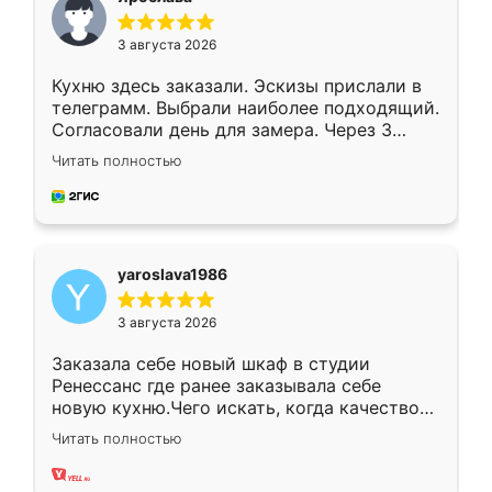
3 августа 2026
Кухню здесь заказали. Эскизы прислали в
телеграмм. Выбрали наиболее подходящий.
Согласовали день для замера. Через 3
недели кухня была уже готова. Остались
Читать полностью
довольны работой. Спасибо Ренессанс
мебель за качественную работу!
yaroslava1986
3 августа 2026
Заказала себе новый шкаф в студии
Ренессанс где ранее заказывала себе
новую кухню.Чего искать, когда качеством
вполне довольна. Служит кухня уже почти
Читать полностью
два года, нареканий нет.