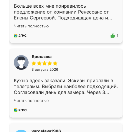
Больше всех мне понравилось
предложение от компании Ренессанс от
Елены Сергеевой. Подходяшщая цена и
короткие сроки изготовления. Приехавший
Читать полностью
для замера сотрудник Владислав
предложил по моему эскизу самый
1
подходящий вариант шкафа. Немного его
видоизменил, получилось даже лучше, чем
я хотела.
Ярослава
3 августа 2026
Кухню здесь заказали. Эскизы прислали в
телеграмм. Выбрали наиболее подходящий.
Согласовали день для замера. Через 3
недели кухня была уже готова. Остались
Читать полностью
довольны работой. Спасибо Ренессанс
мебель за качественную работу!
yaroslava1986