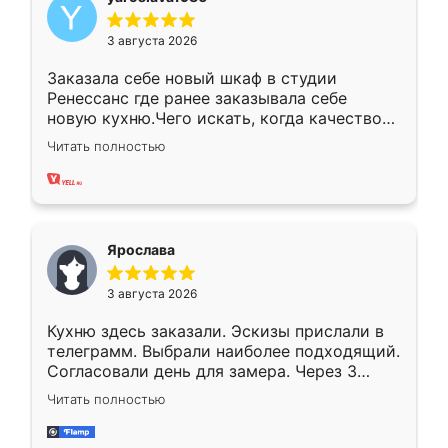
3 августа 2026
Заказала себе новый шкаф в студии
Ренессанс где ранее заказывала себе
новую кухню.Чего искать, когда качеством
вполне довольна. Служит кухня уже почти
Читать полностью
два года, нареканий нет.
Ярослава
3 августа 2026
Кухню здесь заказали. Эскизы прислали в
телеграмм. Выбрали наиболее подходящий.
Согласовали день для замера. Через 3
недели кухня была уже готова. Остались
Читать полностью
довольны работой. Спасибо Ренессанс
мебель за качественную работу!