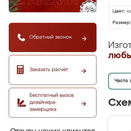
Цвет:
н
Размер:
Обратный звонок
Изго
любы
Заказать расчёт
Часто 
Бесплатный вызов
Схе
дизайнера-
замерщика