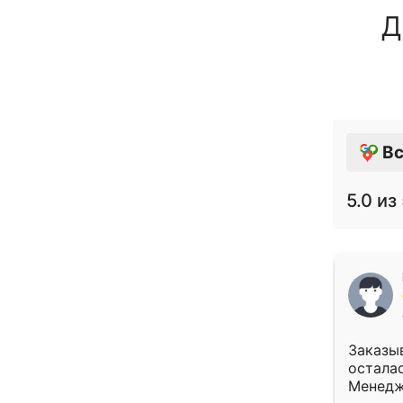
Д
Вс
5.0
из 
Заказыв
осталас
Менедж