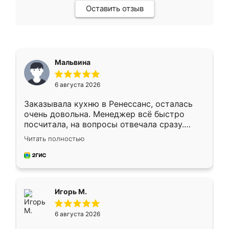
Оставить отзыв
Мальвина
6 августа 2026
Заказывала кухню в Ренессанс, осталась
очень довольна. Менеджер всё быстро
посчитала, на вопросы отвечала сразу.
Замерщик приехал в субботу, подошёл к
Читать полностью
делу со всей ответственностью. Собрали
за день, ребята работали аккуратно, даже
пыли почти не было. Качество отличное,
ящики ходят плавно, ничего не скрипит.
Всё подошло как влитое.
Игорь М.
6 августа 2026