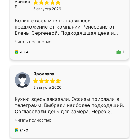
5 августа 2026
Больше всех мне понравилось
предложение от компании Ренессанс от
Елены Сергеевой. Подходяшщая цена и
короткие сроки изготовления. Приехавший
Читать полностью
для замера сотрудник Владислав
предложил по моему эскизу самый
1
подходящий вариант шкафа. Немного его
видоизменил, получилось даже лучше, чем
я хотела.
Ярослава
3 августа 2026
Кухню здесь заказали. Эскизы прислали в
телеграмм. Выбрали наиболее подходящий.
Согласовали день для замера. Через 3
недели кухня была уже готова. Остались
Читать полностью
довольны работой. Спасибо Ренессанс
мебель за качественную работу!