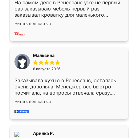
На самом деле в Ренессанс уже не первый
раз заказываю мебель первый раз
заказывал кроватку для маленького
ребёнка при его рождении ,во второй раз
Читать полностью
заказал шкаф-купе. По качеству очень
хорошее сборка достаточно быстрая,
также адекватные цены. До этого
сравнивал с разными конкурентами в этом
сегменте ,выбор у конкурентов куда
Мальвина
меньше, здесь же он более разнообразный.
Мне нравится ,если что-то потребуется из
6 августа 2026
мебели буду заказывать только здесь.
Заказывала кухню в Ренессанс, осталась
очень довольна. Менеджер всё быстро
посчитала, на вопросы отвечала сразу.
Замерщик приехал в субботу, подошёл к
Читать полностью
делу со всей ответственностью. Собрали
за день, ребята работали аккуратно, даже
пыли почти не было. Качество отличное,
ящики ходят плавно, ничего не скрипит.
Всё подошло как влитое.
Аринка Р.