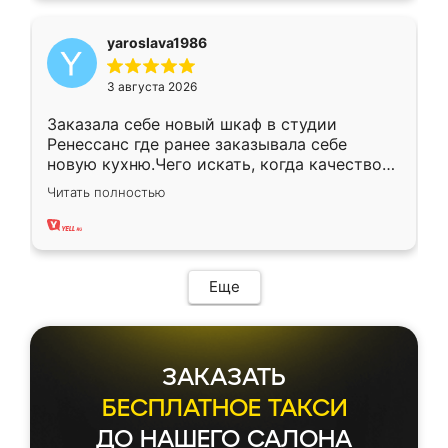
yaroslava1986
3 августа 2026
Заказала себе новый шкаф в студии
Ренессанс где ранее заказывала себе
новую кухню.Чего искать, когда качеством
вполне довольна. Служит кухня уже почти
Читать полностью
два года, нареканий нет.
Еще
ЗАКАЗАТЬ
БЕСПЛАТНОЕ ТАКСИ
ДО НАШЕГО САЛОНА