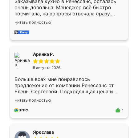
Заказывала кухню в Ренессанс, осталась
очень довольна. Менеджер всё быстро
посчитала, на вопросы отвечала сразу.
Замерщик приехал в субботу, подошёл к
Читать полностью
делу со всей ответственностью. Собрали
за день, ребята работали аккуратно, даже
пыли почти не было. Качество отличное,
ящики ходят плавно, ничего не скрипит.
Всё подошло как влитое.
Аринка Р.
5 августа 2026
Больше всех мне понравилось
предложение от компании Ренессанс от
Елены Сергеевой. Подходяшщая цена и
короткие сроки изготовления. Приехавший
Читать полностью
для замера сотрудник Владислав
предложил по моему эскизу самый
1
подходящий вариант шкафа. Немного его
видоизменил, получилось даже лучше, чем
я хотела.
Ярослава