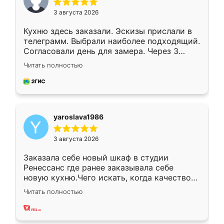
3 августа 2026
Кухню здесь заказали. Эскизы прислали в
телеграмм. Выбрали наиболее подходящий.
Согласовали день для замера. Через 3
недели кухня была уже готова. Остались
Читать полностью
довольны работой. Спасибо Ренессанс
мебель за качественную работу!
yaroslava1986
3 августа 2026
Заказала себе новый шкаф в студии
Ренессанс где ранее заказывала себе
новую кухню.Чего искать, когда качеством
вполне довольна. Служит кухня уже почти
Читать полностью
два года, нареканий нет.