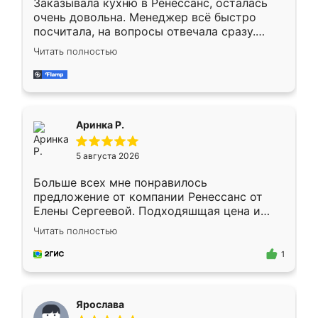
Заказывала кухню в Ренессанс, осталась
очень довольна. Менеджер всё быстро
посчитала, на вопросы отвечала сразу.
Замерщик приехал в субботу, подошёл к
Читать полностью
делу со всей ответственностью. Собрали
за день, ребята работали аккуратно, даже
пыли почти не было. Качество отличное,
ящики ходят плавно, ничего не скрипит.
Всё подошло как влитое.
Аринка Р.
5 августа 2026
Больше всех мне понравилось
предложение от компании Ренессанс от
Елены Сергеевой. Подходяшщая цена и
короткие сроки изготовления. Приехавший
Читать полностью
для замера сотрудник Владислав
предложил по моему эскизу самый
1
подходящий вариант шкафа. Немного его
видоизменил, получилось даже лучше, чем
я хотела.
Ярослава