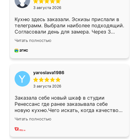
3 августа 2026
Кухню здесь заказали. Эскизы прислали в
телеграмм. Выбрали наиболее подходящий.
Согласовали день для замера. Через 3
недели кухня была уже готова. Остались
Читать полностью
довольны работой. Спасибо Ренессанс
мебель за качественную работу!
yaroslava1986
3 августа 2026
Заказала себе новый шкаф в студии
Ренессанс где ранее заказывала себе
новую кухню.Чего искать, когда качеством
вполне довольна. Служит кухня уже почти
Читать полностью
два года, нареканий нет.