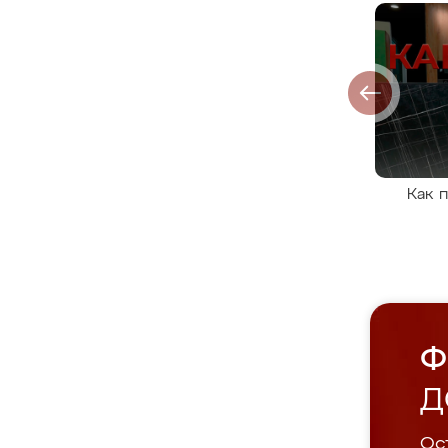
Как 
Ф
Д
Ост