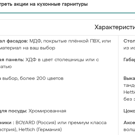
реть акции на кухонные гарнитуры
Характерист
ал фасадов:
МДФ, покрытые плёнкой ПВХ, или
Сто
материал на ваш выбор
из и
я панель:
ХДФ в цвет столешницы или с
Габа
чатью
а выбор, более 200 цветов
Выка
танд
Hett
без 
ля посуды:
Хромированная
Цоко
ники :
BOYARD (Россия) или премиум класса
Аксе
встрия), Hettich (Германия)
волш