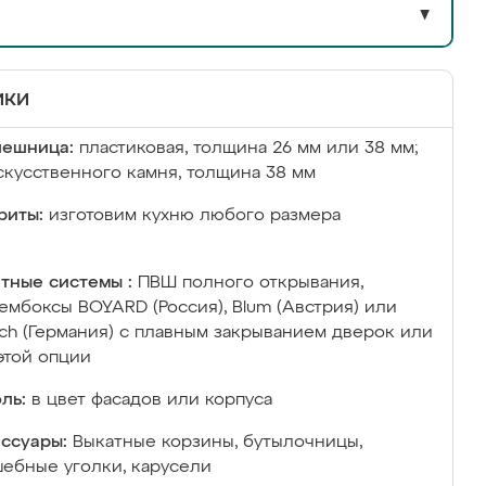
▼
ики
лешница:
пластиковая, толщина 26 мм или 38 мм;
скусственного камня, толщина 38 мм
риты:
изготовим кухню любого размера
тные системы :
ПВШ полного открывания,
ембоксы BOYARD (Россия), Blum (Австрия) или
ich (Германия) с плавным закрыванием дверок или
этой опции
ль:
в цвет фасадов или корпуса
ссуары:
Выкатные корзины, бутылочницы,
ебные уголки, карусели