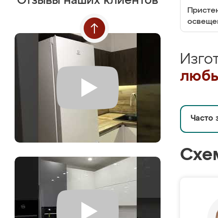
Отзывы наших клиентов
Пристен
освеще
Изго
любы
Часто 
Схе