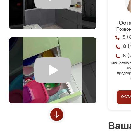
Оста
Позвон
8 (
8 (
8 (
Или оставь
ко
предвар
ОСТ
Ваша