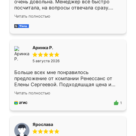
очень довольна. Менеджер всё быстро
посчитала, на вопросы отвечала сразу.
Замерщик приехал в субботу, подошёл к
Читать полностью
делу со всей ответственностью. Собрали
за день, ребята работали аккуратно, даже
пыли почти не было. Качество отличное,
ящики ходят плавно, ничего не скрипит.
Всё подошло как влитое.
Аринка Р.
5 августа 2026
Больше всех мне понравилось
предложение от компании Ренессанс от
Елены Сергеевой. Подходяшщая цена и
короткие сроки изготовления. Приехавший
Читать полностью
для замера сотрудник Владислав
предложил по моему эскизу самый
1
подходящий вариант шкафа. Немного его
видоизменил, получилось даже лучше, чем
я хотела.
Ярослава