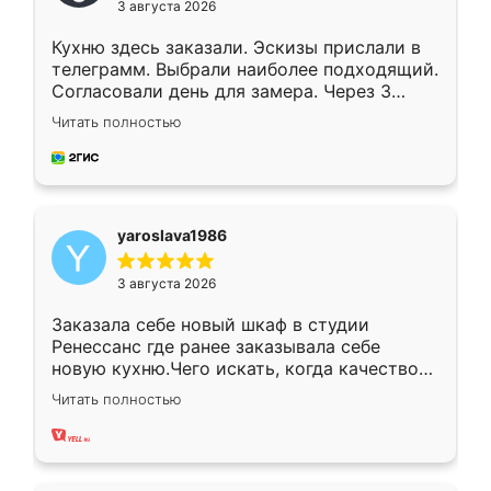
3 августа 2026
Кухню здесь заказали. Эскизы прислали в
телеграмм. Выбрали наиболее подходящий.
Согласовали день для замера. Через 3
недели кухня была уже готова. Остались
Читать полностью
довольны работой. Спасибо Ренессанс
мебель за качественную работу!
yaroslava1986
3 августа 2026
Заказала себе новый шкаф в студии
Ренессанс где ранее заказывала себе
новую кухню.Чего искать, когда качеством
вполне довольна. Служит кухня уже почти
Читать полностью
два года, нареканий нет.