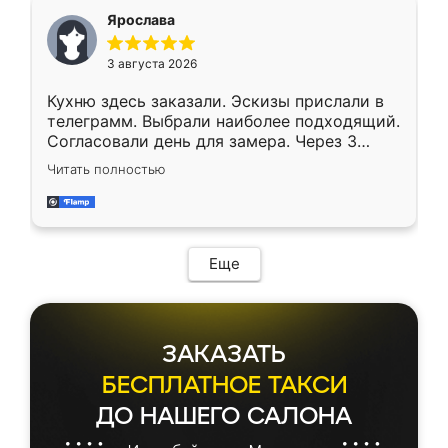
Ярослава
3 августа 2026
Кухню здесь заказали. Эскизы прислали в
телеграмм. Выбрали наиболее подходящий.
Согласовали день для замера. Через 3
недели кухня была уже готова. Остались
Читать полностью
довольны работой. Спасибо Ренессанс
мебель за качественную работу!
Еще
ЗАКАЗАТЬ
БЕСПЛАТНОЕ ТАКСИ
ДО НАШЕГО САЛОНА