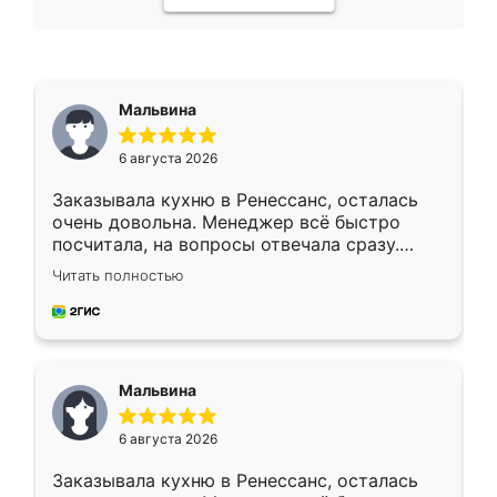
Мальвина
6 августа 2026
Заказывала кухню в Ренессанс, осталась
очень довольна. Менеджер всё быстро
посчитала, на вопросы отвечала сразу.
Замерщик приехал в субботу, подошёл к
Читать полностью
делу со всей ответственностью. Собрали
за день, ребята работали аккуратно, даже
пыли почти не было. Качество отличное,
ящики ходят плавно, ничего не скрипит.
Всё подошло как влитое.
Мальвина
6 августа 2026
Заказывала кухню в Ренессанс, осталась