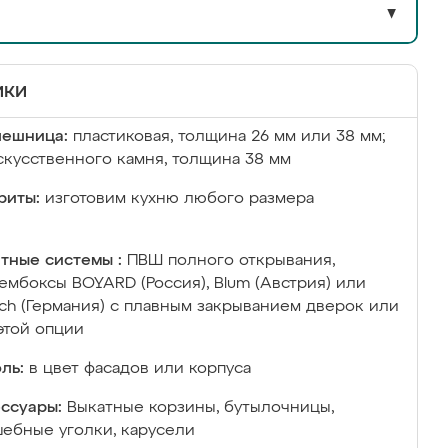
▼
ики
лешница:
пластиковая, толщина 26 мм или 38 мм;
скусственного камня, толщина 38 мм
риты:
изготовим кухню любого размера
тные системы :
ПВШ полного открывания,
ембоксы BOYARD (Россия), Blum (Австрия) или
ich (Германия) с плавным закрыванием дверок или
этой опции
ль:
в цвет фасадов или корпуса
ссуары:
Выкатные корзины, бутылочницы,
ебные уголки, карусели