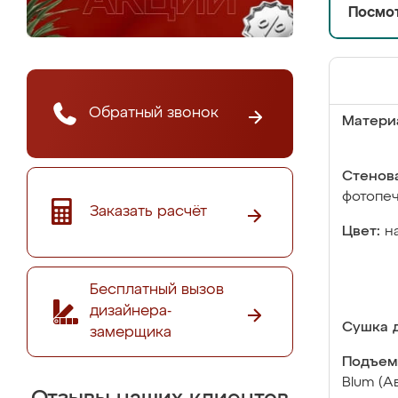
Посмот
Обратный звонок
Матери
Стенова
фотопе
Заказать расчёт
Цвет:
н
Бесплатный вызов
дизайнера-
Сушка д
замерщика
Подъем
Blum (А