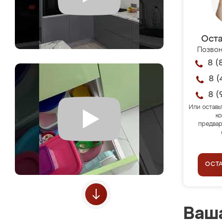
Оста
Позвон
8 (
8 (
8 (
Или оставь
ко
предвар
ОСТ
Ваша