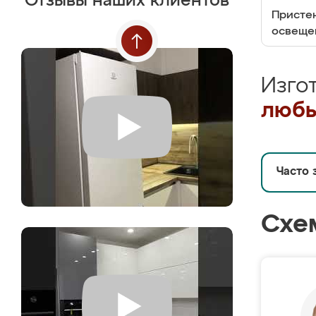
Отзывы наших клиентов
Пристен
освеще
Изго
любы
Часто 
Схе