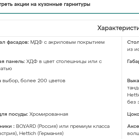
реть акции на кухонные гарнитуры
Характерист
ал фасадов:
МДФ с акриловым покрытием
Сто
из и
я панель:
ХДФ в цвет столешницы или с
Габа
чатью
а выбор, более 200 цветов
Выка
танд
Hett
без 
ля посуды:
Хромированная
Цоко
ники :
BOYARD (Россия) или премиум класса
Аксе
встрия), Hettich (Германия)
волш