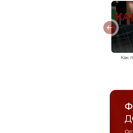
Как 
Ф
Д
Ост