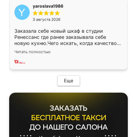
yaroslava1986
3 августа 2026
Заказала себе новый шкаф в студии
Ренессанс где ранее заказывала себе
новую кухню.Чего искать, когда качеством
вполне довольна. Служит кухня уже почти
Читать полностью
два года, нареканий нет.
Еще
ЗАКАЗАТЬ
БЕСПЛАТНОЕ ТАКСИ
ДО НАШЕГО САЛОНА