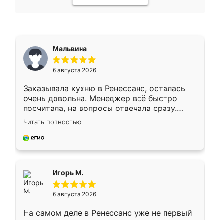
Мальвина
6 августа 2026
Заказывала кухню в Ренессанс, осталась
очень довольна. Менеджер всё быстро
посчитала, на вопросы отвечала сразу.
Замерщик приехал в субботу, подошёл к
Читать полностью
делу со всей ответственностью. Собрали
за день, ребята работали аккуратно, даже
пыли почти не было. Качество отличное,
ящики ходят плавно, ничего не скрипит.
Всё подошло как влитое.
Игорь М.
6 августа 2026
На самом деле в Ренессанс уже не первый