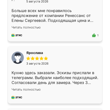
5 августа 2026
Больше всех мне понравилось
предложение от компании Ренессанс от
Елены Сергеевой. Подходяшщая цена и
короткие сроки изготовления. Приехавший
Читать полностью
для замера сотрудник Владислав
предложил по моему эскизу самый
1
подходящий вариант шкафа. Немного его
видоизменил, получилось даже лучше, чем
я хотела.
Ярослава
3 августа 2026
Кухню здесь заказали. Эскизы прислали в
телеграмм. Выбрали наиболее подходящий.
Согласовали день для замера. Через 3
недели кухня была уже готова. Остались
Читать полностью
довольны работой. Спасибо Ренессанс
мебель за качественную работу!