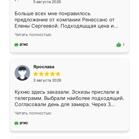
5 августа 2026
Больше всех мне понравилось
предложение от компании Ренессанс от
Елены Сергеевой. Подходяшщая цена и
короткие сроки изготовления. Приехавший
Читать полностью
для замера сотрудник Владислав
предложил по моему эскизу самый
1
подходящий вариант шкафа. Немного его
видоизменил, получилось даже лучше, чем
я хотела.
Ярослава
3 августа 2026
Кухню здесь заказали. Эскизы прислали в
телеграмм. Выбрали наиболее подходящий.
Согласовали день для замера. Через 3
недели кухня была уже готова. Остались
Читать полностью
довольны работой. Спасибо Ренессанс
мебель за качественную работу!