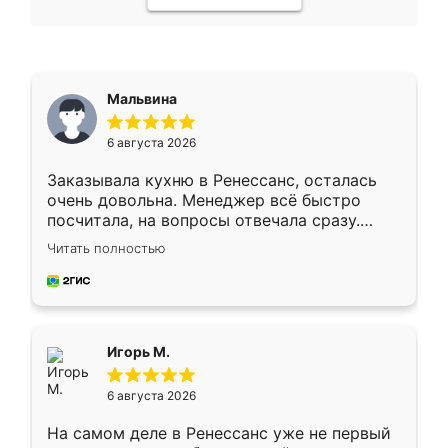
Мальвина
6 августа 2026
Заказывала кухню в Ренессанс, осталась
очень довольна. Менеджер всё быстро
посчитала, на вопросы отвечала сразу.
Замерщик приехал в субботу, подошёл к
Читать полностью
делу со всей ответственностью. Собрали
за день, ребята работали аккуратно, даже
пыли почти не было. Качество отличное,
ящики ходят плавно, ничего не скрипит.
Всё подошло как влитое.
Игорь М.
6 августа 2026
На самом деле в Ренессанс уже не первый