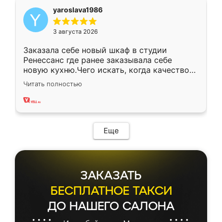
yaroslava1986
3 августа 2026
Заказала себе новый шкаф в студии
Ренессанс где ранее заказывала себе
новую кухню.Чего искать, когда качеством
вполне довольна. Служит кухня уже почти
Читать полностью
два года, нареканий нет.
Еще
ЗАКАЗАТЬ
БЕСПЛАТНОЕ ТАКСИ
ДО НАШЕГО САЛОНА