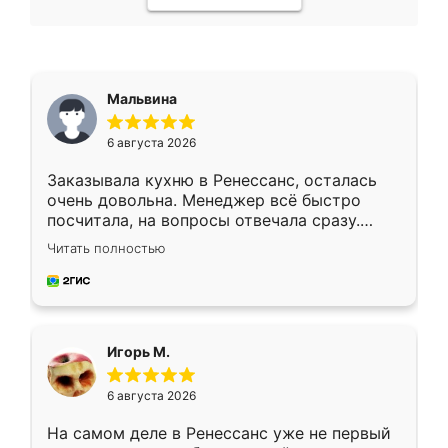
Мальвина
6 августа 2026
Заказывала кухню в Ренессанс, осталась
очень довольна. Менеджер всё быстро
посчитала, на вопросы отвечала сразу.
Замерщик приехал в субботу, подошёл к
Читать полностью
делу со всей ответственностью. Собрали
за день, ребята работали аккуратно, даже
пыли почти не было. Качество отличное,
ящики ходят плавно, ничего не скрипит.
Всё подошло как влитое.
Игорь М.
6 августа 2026
На самом деле в Ренессанс уже не первый