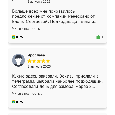
5 августа 2026
Больше всех мне понравилось
предложение от компании Ренессанс от
Елены Сергеевой. Подходяшщая цена и
короткие сроки изготовления. Приехавший
Читать полностью
для замера сотрудник Владислав
предложил по моему эскизу самый
1
подходящий вариант шкафа. Немного его
видоизменил, получилось даже лучше, чем
я хотела.
Ярослава
3 августа 2026
Кухню здесь заказали. Эскизы прислали в
телеграмм. Выбрали наиболее подходящий.
Согласовали день для замера. Через 3
недели кухня была уже готова. Остались
Читать полностью
довольны работой. Спасибо Ренессанс
мебель за качественную работу!