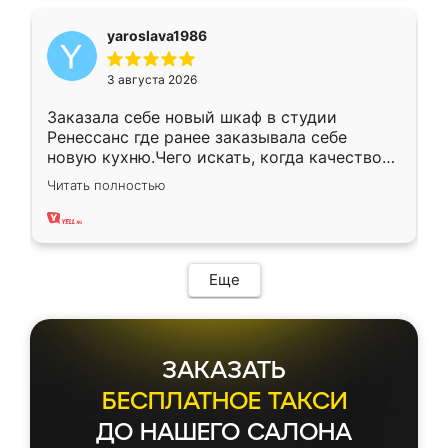
yaroslava1986
3 августа 2026
Заказала себе новый шкаф в студии
Ренессанс где ранее заказывала себе
новую кухню.Чего искать, когда качеством
вполне довольна. Служит кухня уже почти
Читать полностью
два года, нареканий нет.
Еще
ЗАКАЗАТЬ
БЕСПЛАТНОЕ ТАКСИ
ДО НАШЕГО САЛОНА