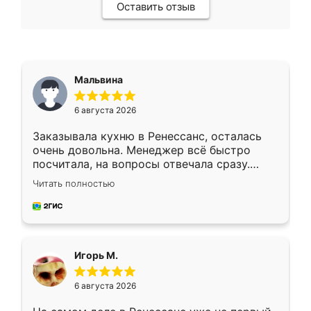
Оставить отзыв
Мальвина
6 августа 2026
Заказывала кухню в Ренессанс, осталась
очень довольна. Менеджер всё быстро
посчитала, на вопросы отвечала сразу.
Замерщик приехал в субботу, подошёл к
Читать полностью
делу со всей ответственностью. Собрали
за день, ребята работали аккуратно, даже
пыли почти не было. Качество отличное,
ящики ходят плавно, ничего не скрипит.
Всё подошло как влитое.
Игорь М.
6 августа 2026