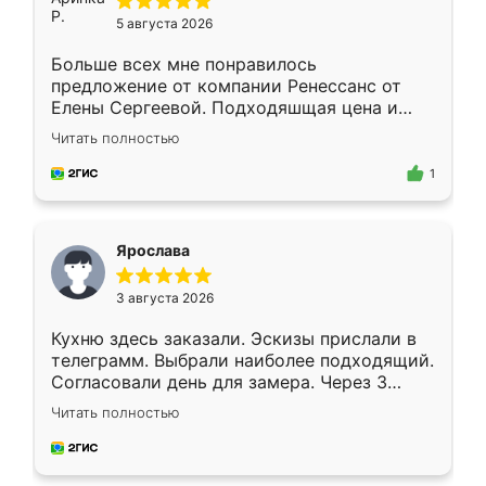
5 августа 2026
Больше всех мне понравилось
предложение от компании Ренессанс от
Елены Сергеевой. Подходяшщая цена и
короткие сроки изготовления. Приехавший
Читать полностью
для замера сотрудник Владислав
предложил по моему эскизу самый
1
подходящий вариант шкафа. Немного его
видоизменил, получилось даже лучше, чем
я хотела.
Ярослава
3 августа 2026
Кухню здесь заказали. Эскизы прислали в
телеграмм. Выбрали наиболее подходящий.
Согласовали день для замера. Через 3
недели кухня была уже готова. Остались
Читать полностью
довольны работой. Спасибо Ренессанс
мебель за качественную работу!