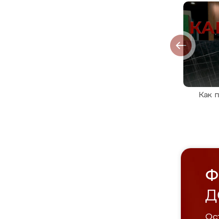
Как 
Ф
Д
Ост