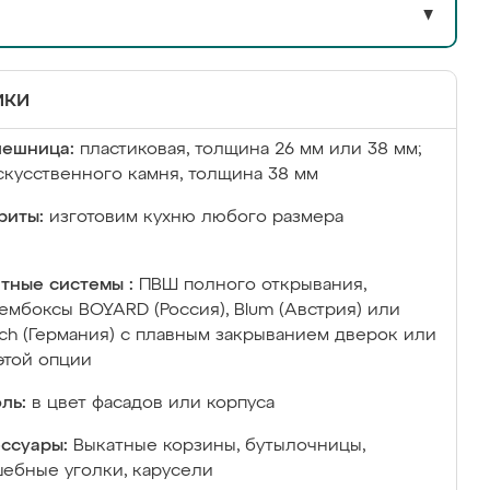
▼
ики
лешница:
пластиковая, толщина 26 мм или 38 мм;
скусственного камня, толщина 38 мм
риты:
изготовим кухню любого размера
тные системы :
ПВШ полного открывания,
ембоксы BOYARD (Россия), Blum (Австрия) или
ich (Германия) с плавным закрыванием дверок или
этой опции
ль:
в цвет фасадов или корпуса
ссуары:
Выкатные корзины, бутылочницы,
ебные уголки, карусели