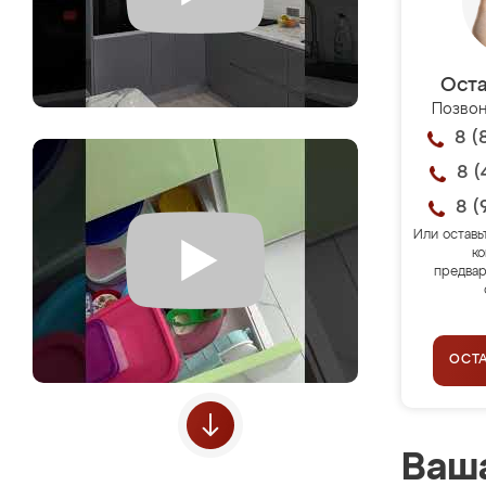
Оста
Позвон
8 (
8 (
8 (
Или оставь
ко
предвар
ОСТ
Ваша