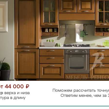
от 44 000 ₽
Поможем рассчитать точну
тр
верха и низа
Ответим менее, чем за 
тура в длину