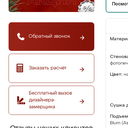
Посмот
Обратный звонок
Матери
Стенова
фотопе
Заказать расчёт
Цвет:
н
Бесплатный вызов
дизайнера-
Сушка д
замерщика
Подъем
Blum (А