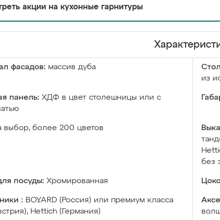
реть акции на кухонные гарнитуры
Характерист
ал фасадов:
массив дуба
Сто
из и
я панель:
ХДФ в цвет столешницы или с
Габа
чатью
а выбор, более 200 цветов
Выка
танд
Hett
без 
ля посуды:
Хромированная
Цоко
ники :
BOYARD (Россия) или премиум класса
Аксе
встрия), Hettich (Германия)
волш