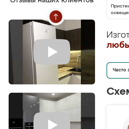
Отзывы наших клиентов
Пристен
освеще
Изго
любы
Часто 
Схе