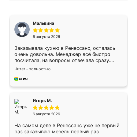
Мальвина
6 августа 2026
Заказывала кухню в Ренессанс, осталась
очень довольна. Менеджер всё быстро
посчитала, на вопросы отвечала сразу.
Замерщик приехал в субботу, подошёл к
Читать полностью
делу со всей ответственностью. Собрали
за день, ребята работали аккуратно, даже
пыли почти не было. Качество отличное,
ящики ходят плавно, ничего не скрипит.
Всё подошло как влитое.
Игорь М.
6 августа 2026
На самом деле в Ренессанс уже не первый
раз заказываю мебель первый раз