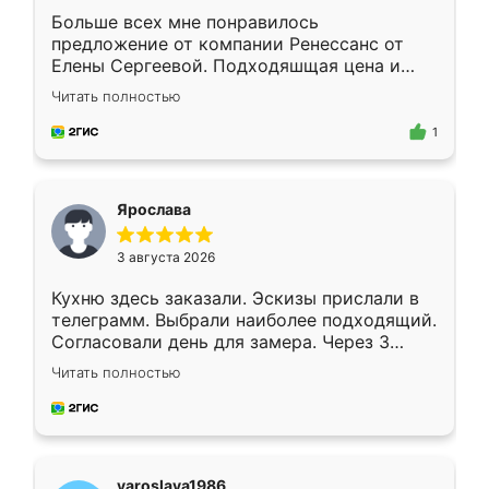
Больше всех мне понравилось
предложение от компании Ренессанс от
Елены Сергеевой. Подходяшщая цена и
короткие сроки изготовления. Приехавший
Читать полностью
для замера сотрудник Владислав
предложил по моему эскизу самый
1
подходящий вариант шкафа. Немного его
видоизменил, получилось даже лучше, чем
я хотела.
Ярослава
3 августа 2026
Кухню здесь заказали. Эскизы прислали в
телеграмм. Выбрали наиболее подходящий.
Согласовали день для замера. Через 3
недели кухня была уже готова. Остались
Читать полностью
довольны работой. Спасибо Ренессанс
мебель за качественную работу!
yaroslava1986