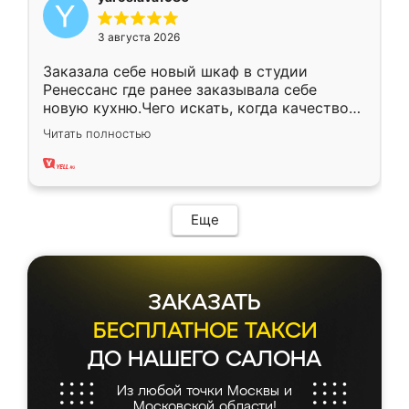
3 августа 2026
Заказала себе новый шкаф в студии
Ренессанс где ранее заказывала себе
новую кухню.Чего искать, когда качеством
вполне довольна. Служит кухня уже почти
Читать полностью
два года, нареканий нет.
Еще
ЗАКАЗАТЬ
БЕСПЛАТНОЕ ТАКСИ
ДО НАШЕГО САЛОНА
Из любой точки Москвы и
Московской области!