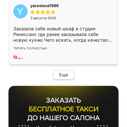
yaroslava1986
3 августа 2026
Заказала себе новый шкаф в студии
Ренессанс где ранее заказывала себе
новую кухню.Чего искать, когда качеством
вполне довольна. Служит кухня уже почти
Читать полностью
два года, нареканий нет.
Еще
ЗАКАЗАТЬ
БЕСПЛАТНОЕ ТАКСИ
ДО НАШЕГО САЛОНА