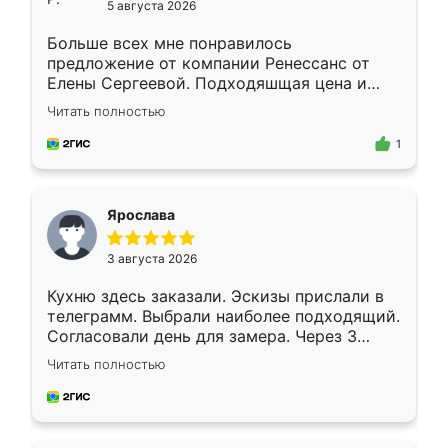
5 августа 2026
Больше всех мне понравилось
предложение от компании Ренессанс от
Елены Сергеевой. Подходяшщая цена и
короткие сроки изготовления. Приехавший
Читать полностью
для замера сотрудник Владислав
предложил по моему эскизу самый
1
подходящий вариант шкафа. Немного его
видоизменил, получилось даже лучше, чем
я хотела.
Ярослава
3 августа 2026
Кухню здесь заказали. Эскизы прислали в
телеграмм. Выбрали наиболее подходящий.
Согласовали день для замера. Через 3
недели кухня была уже готова. Остались
Читать полностью
довольны работой. Спасибо Ренессанс
мебель за качественную работу!