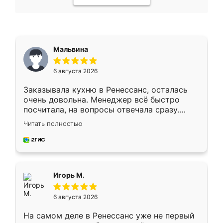
Мальвина
6 августа 2026
Заказывала кухню в Ренессанс, осталась
очень довольна. Менеджер всё быстро
посчитала, на вопросы отвечала сразу.
Замерщик приехал в субботу, подошёл к
Читать полностью
делу со всей ответственностью. Собрали
за день, ребята работали аккуратно, даже
пыли почти не было. Качество отличное,
ящики ходят плавно, ничего не скрипит.
Всё подошло как влитое.
Игорь М.
6 августа 2026
На самом деле в Ренессанс уже не первый