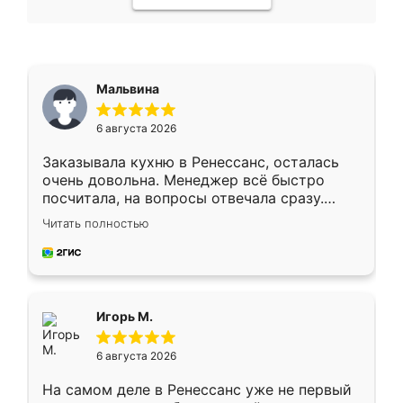
Мальвина
6 августа 2026
Заказывала кухню в Ренессанс, осталась
очень довольна. Менеджер всё быстро
посчитала, на вопросы отвечала сразу.
Замерщик приехал в субботу, подошёл к
Читать полностью
делу со всей ответственностью. Собрали
за день, ребята работали аккуратно, даже
пыли почти не было. Качество отличное,
ящики ходят плавно, ничего не скрипит.
Всё подошло как влитое.
Игорь М.
6 августа 2026
На самом деле в Ренессанс уже не первый