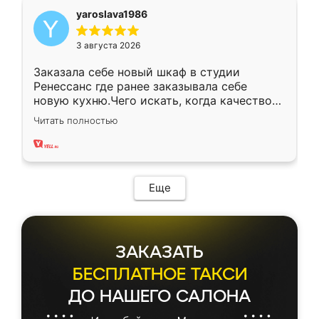
yaroslava1986
3 августа 2026
Заказала себе новый шкаф в студии
Ренессанс где ранее заказывала себе
новую кухню.Чего искать, когда качеством
вполне довольна. Служит кухня уже почти
Читать полностью
два года, нареканий нет.
Еще
ЗАКАЗАТЬ
БЕСПЛАТНОЕ ТАКСИ
ДО НАШЕГО САЛОНА