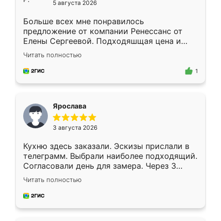
5 августа 2026
Больше всех мне понравилось
предложение от компании Ренессанс от
Елены Сергеевой. Подходяшщая цена и
короткие сроки изготовления. Приехавший
Читать полностью
для замера сотрудник Владислав
предложил по моему эскизу самый
1
подходящий вариант шкафа. Немного его
видоизменил, получилось даже лучше, чем
я хотела.
Ярослава
3 августа 2026
Кухню здесь заказали. Эскизы прислали в
телеграмм. Выбрали наиболее подходящий.
Согласовали день для замера. Через 3
недели кухня была уже готова. Остались
Читать полностью
довольны работой. Спасибо Ренессанс
мебель за качественную работу!