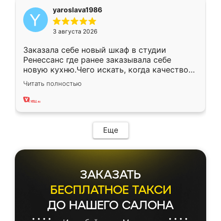
yaroslava1986
3 августа 2026
Заказала себе новый шкаф в студии
Ренессанс где ранее заказывала себе
новую кухню.Чего искать, когда качеством
вполне довольна. Служит кухня уже почти
Читать полностью
два года, нареканий нет.
Еще
ЗАКАЗАТЬ
БЕСПЛАТНОЕ ТАКСИ
ДО НАШЕГО САЛОНА