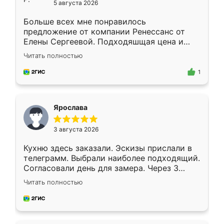
5 августа 2026
Больше всех мне понравилось
предложение от компании Ренессанс от
Елены Сергеевой. Подходяшщая цена и
короткие сроки изготовления. Приехавший
Читать полностью
для замера сотрудник Владислав
предложил по моему эскизу самый
1
подходящий вариант шкафа. Немного его
видоизменил, получилось даже лучше, чем
я хотела.
Ярослава
3 августа 2026
Кухню здесь заказали. Эскизы прислали в
телеграмм. Выбрали наиболее подходящий.
Согласовали день для замера. Через 3
недели кухня была уже готова. Остались
Читать полностью
довольны работой. Спасибо Ренессанс
мебель за качественную работу!