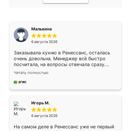
Мальвина
6 августа 2026
Заказывала кухню в Ренессанс, осталась
очень довольна. Менеджер всё быстро
посчитала, на вопросы отвечала сразу.
Замерщик приехал в субботу, подошёл к
Читать полностью
делу со всей ответственностью. Собрали
за день, ребята работали аккуратно, даже
пыли почти не было. Качество отличное,
ящики ходят плавно, ничего не скрипит.
Всё подошло как влитое.
Игорь М.
6 августа 2026
На самом деле в Ренессанс уже не первый