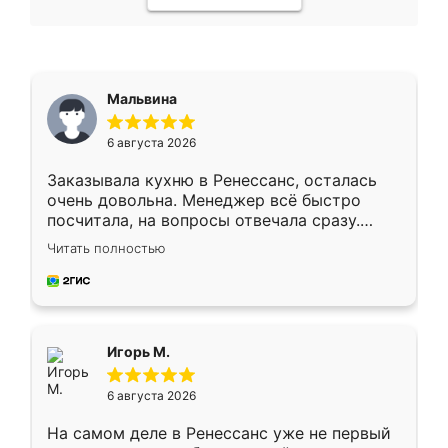
Мальвина
6 августа 2026
Заказывала кухню в Ренессанс, осталась
очень довольна. Менеджер всё быстро
посчитала, на вопросы отвечала сразу.
Замерщик приехал в субботу, подошёл к
Читать полностью
делу со всей ответственностью. Собрали
за день, ребята работали аккуратно, даже
пыли почти не было. Качество отличное,
ящики ходят плавно, ничего не скрипит.
Всё подошло как влитое.
Игорь М.
6 августа 2026
На самом деле в Ренессанс уже не первый