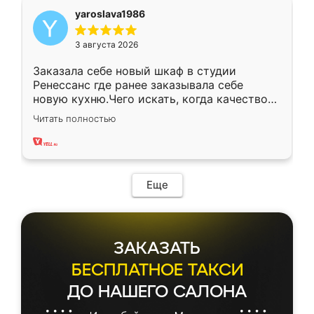
yaroslava1986
3 августа 2026
Заказала себе новый шкаф в студии
Ренессанс где ранее заказывала себе
новую кухню.Чего искать, когда качеством
вполне довольна. Служит кухня уже почти
Читать полностью
два года, нареканий нет.
Еще
ЗАКАЗАТЬ
БЕСПЛАТНОЕ ТАКСИ
ДО НАШЕГО САЛОНА