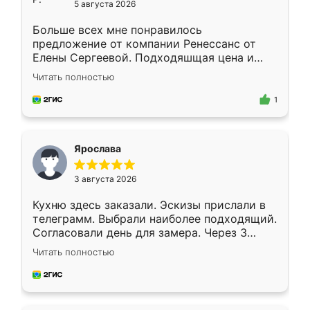
5 августа 2026
Больше всех мне понравилось
предложение от компании Ренессанс от
Елены Сергеевой. Подходяшщая цена и
короткие сроки изготовления. Приехавший
Читать полностью
для замера сотрудник Владислав
предложил по моему эскизу самый
1
подходящий вариант шкафа. Немного его
видоизменил, получилось даже лучше, чем
я хотела.
Ярослава
3 августа 2026
Кухню здесь заказали. Эскизы прислали в
телеграмм. Выбрали наиболее подходящий.
Согласовали день для замера. Через 3
недели кухня была уже готова. Остались
Читать полностью
довольны работой. Спасибо Ренессанс
мебель за качественную работу!