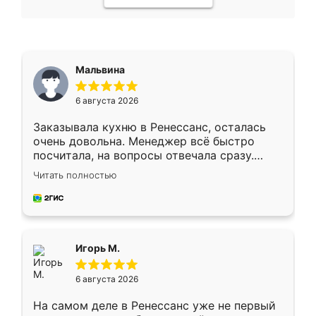
Мальвина
6 августа 2026
Заказывала кухню в Ренессанс, осталась
очень довольна. Менеджер всё быстро
посчитала, на вопросы отвечала сразу.
Замерщик приехал в субботу, подошёл к
Читать полностью
делу со всей ответственностью. Собрали
за день, ребята работали аккуратно, даже
пыли почти не было. Качество отличное,
ящики ходят плавно, ничего не скрипит.
Всё подошло как влитое.
Игорь М.
6 августа 2026
На самом деле в Ренессанс уже не первый