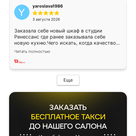
yaroslava1986
3 августа 2026
Заказала себе новый шкаф в студии
Ренессанс где ранее заказывала себе
новую кухню.Чего искать, когда качеством
вполне довольна. Служит кухня уже почти
Читать полностью
два года, нареканий нет.
Еще
ЗАКАЗАТЬ
БЕСПЛАТНОЕ ТАКСИ
ДО НАШЕГО САЛОНА