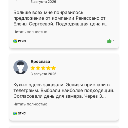
5 августа 2026
Больше всех мне понравилось
предложение от компании Ренессанс от
Елены Сергеевой. Подходяшщая цена и
короткие сроки изготовления. Приехавший
Читать полностью
для замера сотрудник Владислав
предложил по моему эскизу самый
1
подходящий вариант шкафа. Немного его
видоизменил, получилось даже лучше, чем
я хотела.
Ярослава
3 августа 2026
Кухню здесь заказали. Эскизы прислали в
телеграмм. Выбрали наиболее подходящий.
Согласовали день для замера. Через 3
недели кухня была уже готова. Остались
Читать полностью
довольны работой. Спасибо Ренессанс
мебель за качественную работу!