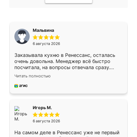
Мальвина
6 августа 2026
Заказывала кухню в Ренессанс, осталась
очень довольна. Менеджер всё быстро
посчитала, на вопросы отвечала сразу.
Замерщик приехал в субботу, подошёл к
Читать полностью
делу со всей ответственностью. Собрали
за день, ребята работали аккуратно, даже
пыли почти не было. Качество отличное,
ящики ходят плавно, ничего не скрипит.
Всё подошло как влитое.
Игорь М.
6 августа 2026
На самом деле в Ренессанс уже не первый