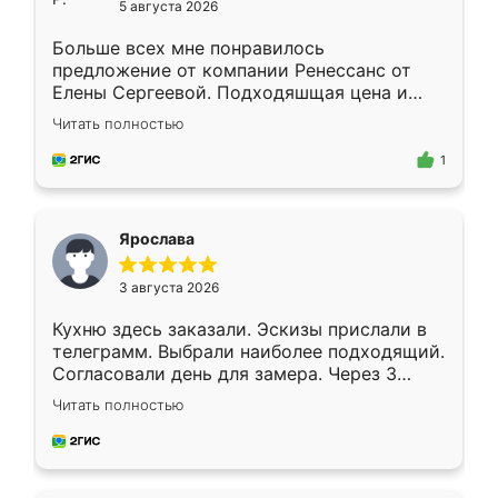
5 августа 2026
Больше всех мне понравилось
предложение от компании Ренессанс от
Елены Сергеевой. Подходяшщая цена и
короткие сроки изготовления. Приехавший
Читать полностью
для замера сотрудник Владислав
предложил по моему эскизу самый
1
подходящий вариант шкафа. Немного его
видоизменил, получилось даже лучше, чем
я хотела.
Ярослава
3 августа 2026
Кухню здесь заказали. Эскизы прислали в
телеграмм. Выбрали наиболее подходящий.
Согласовали день для замера. Через 3
недели кухня была уже готова. Остались
Читать полностью
довольны работой. Спасибо Ренессанс
мебель за качественную работу!