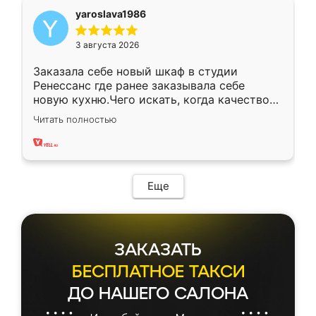
yaroslava1986
3 августа 2026
Заказала себе новый шкаф в студии
Ренессанс где ранее заказывала себе
новую кухню.Чего искать, когда качеством
вполне довольна. Служит кухня уже почти
Читать полностью
два года, нареканий нет.
Еще
ЗАКАЗАТЬ
БЕСПЛАТНОЕ ТАКСИ
ДО НАШЕГО САЛОНА