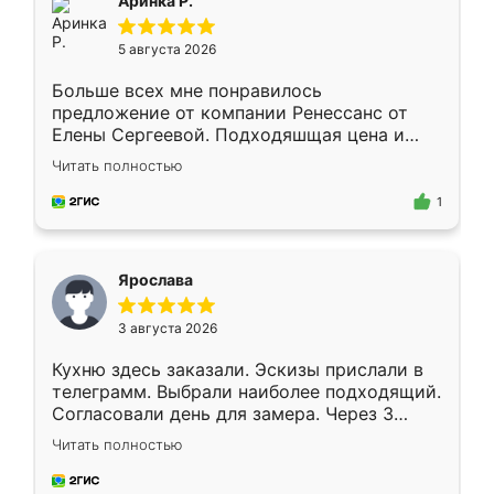
Аринка Р.
5 августа 2026
Больше всех мне понравилось
предложение от компании Ренессанс от
Елены Сергеевой. Подходяшщая цена и
короткие сроки изготовления. Приехавший
Читать полностью
для замера сотрудник Владислав
предложил по моему эскизу самый
1
подходящий вариант шкафа. Немного его
видоизменил, получилось даже лучше, чем
я хотела.
Ярослава
3 августа 2026
Кухню здесь заказали. Эскизы прислали в
телеграмм. Выбрали наиболее подходящий.
Согласовали день для замера. Через 3
недели кухня была уже готова. Остались
Читать полностью
довольны работой. Спасибо Ренессанс
мебель за качественную работу!