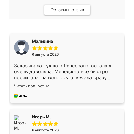
Оставить отзыв
Мальвина
6 августа 2026
Заказывала кухню в Ренессанс, осталась
очень довольна. Менеджер всё быстро
посчитала, на вопросы отвечала сразу.
Замерщик приехал в субботу, подошёл к
Читать полностью
делу со всей ответственностью. Собрали
за день, ребята работали аккуратно, даже
пыли почти не было. Качество отличное,
ящики ходят плавно, ничего не скрипит.
Всё подошло как влитое.
Игорь М.
6 августа 2026