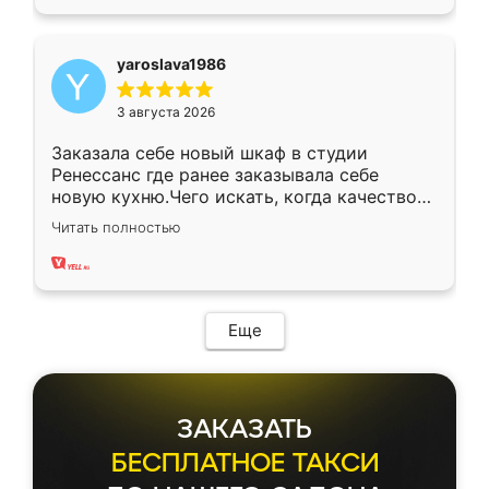
yaroslava1986
3 августа 2026
Заказала себе новый шкаф в студии
Ренессанс где ранее заказывала себе
новую кухню.Чего искать, когда качеством
вполне довольна. Служит кухня уже почти
Читать полностью
два года, нареканий нет.
Еще
ЗАКАЗАТЬ
БЕСПЛАТНОЕ ТАКСИ