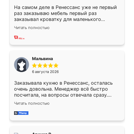
На самом деле в Ренессанс уже не первый
раз заказываю мебель первый раз
заказывал кроватку для маленького
ребёнка при его рождении ,во второй раз
Читать полностью
заказал шкаф-купе. По качеству очень
хорошее сборка достаточно быстрая,
также адекватные цены. До этого
сравнивал с разными конкурентами в этом
сегменте ,выбор у конкурентов куда
Мальвина
меньше, здесь же он более разнообразный.
Мне нравится ,если что-то потребуется из
6 августа 2026
мебели буду заказывать только здесь.
Заказывала кухню в Ренессанс, осталась
очень довольна. Менеджер всё быстро
посчитала, на вопросы отвечала сразу.
Замерщик приехал в субботу, подошёл к
Читать полностью
делу со всей ответственностью. Собрали
за день, ребята работали аккуратно, даже
пыли почти не было. Качество отличное,
ящики ходят плавно, ничего не скрипит.
Всё подошло как влитое.