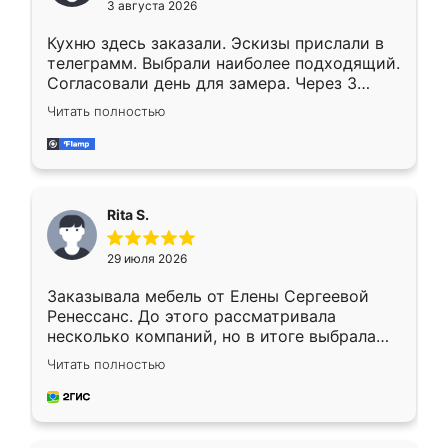
3 августа 2026
Кухню здесь заказали. Эскизы прислали в
телеграмм. Выбрали наиболее подходящий.
Согласовали день для замера. Через 3
недели кухня была уже готова. Остались
Читать полностью
довольны работой. Спасибо Ренессанс
мебель за качественную работу!
Rita S.
29 июля 2026
Заказывала мебель от Елены Сергеевой
Ренессанс. До этого рассматривала
несколько компаний, но в итоге выбрала
эту. Сначала обговорили условия, потом
Читать полностью
приехал замерщик, всё спокойно объяснил
и снял размеры. Изготовили в срок, с
доставкой тоже никаких проблем не
возникло. Сборку выполнили аккуратно,