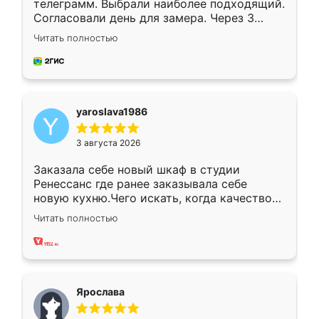
телеграмм. Выбрали наиболее подходящий.
Согласовали день для замера. Через 3
недели кухня была уже готова. Остались
Читать полностью
довольны работой. Спасибо Ренессанс
мебель за качественную работу!
yaroslava1986
3 августа 2026
Заказала себе новый шкаф в студии
Ренессанс где ранее заказывала себе
новую кухню.Чего искать, когда качеством
вполне довольна. Служит кухня уже почти
Читать полностью
два года, нареканий нет.
Ярослава