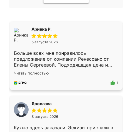
Аринка Р.
5 августа 2026
Больше всех мне понравилось
предложение от компании Ренессанс от
Елены Сергеевой. Подходяшщая цена и
короткие сроки изготовления. Приехавший
Читать полностью
для замера сотрудник Владислав
предложил по моему эскизу самый
1
подходящий вариант шкафа. Немного его
видоизменил, получилось даже лучше, чем
я хотела.
Ярослава
3 августа 2026
Кухню здесь заказали. Эскизы прислали в