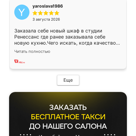
yaroslava1986
3 августа 2026
Заказала себе новый шкаф в студии
Ренессанс где ранее заказывала себе
новую кухню.Чего искать, когда качеством
вполне довольна. Служит кухня уже почти
Читать полностью
два года, нареканий нет.
Еще
ЗАКАЗАТЬ
БЕСПЛАТНОЕ ТАКСИ
ДО НАШЕГО САЛОНА