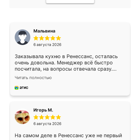
Мальвина
6 августа 2026
Заказывала кухню в Ренессанс, осталась
очень довольна. Менеджер всё быстро
посчитала, на вопросы отвечала сразу.
Замерщик приехал в субботу, подошёл к
Читать полностью
делу со всей ответственностью. Собрали
за день, ребята работали аккуратно, даже
пыли почти не было. Качество отличное,
ящики ходят плавно, ничего не скрипит.
Всё подошло как влитое.
Игорь М.
6 августа 2026
На самом деле в Ренессанс уже не первый