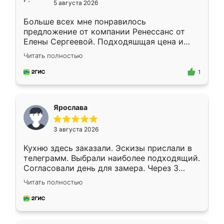
5 августа 2026
Больше всех мне понравилось
предложение от компании Ренессанс от
Елены Сергеевой. Подходяшщая цена и
короткие сроки изготовления. Приехавший
Читать полностью
для замера сотрудник Владислав
предложил по моему эскизу самый
1
подходящий вариант шкафа. Немного его
видоизменил, получилось даже лучше, чем
я хотела.
Ярослава
3 августа 2026
Кухню здесь заказали. Эскизы прислали в
телеграмм. Выбрали наиболее подходящий.
Согласовали день для замера. Через 3
недели кухня была уже готова. Остались
Читать полностью
довольны работой. Спасибо Ренессанс
мебель за качественную работу!