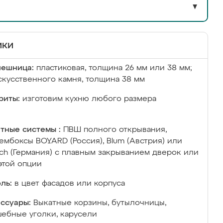
▼
ики
лешница:
пластиковая, толщина 26 мм или 38 мм;
скусственного камня, толщина 38 мм
риты:
изготовим кухню любого размера
тные системы :
ПВШ полного открывания,
ембоксы BOYARD (Россия), Blum (Австрия) или
ich (Германия) с плавным закрыванием дверок или
этой опции
ль:
в цвет фасадов или корпуса
ссуары:
Выкатные корзины, бутылочницы,
ебные уголки, карусели