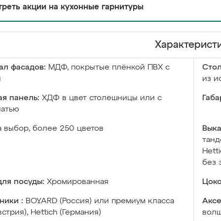
реть акции на кухонные гарнитуры
Характерист
ал фасадов:
МДФ, покрытые плёнкой ПВХ с
Сто
й
из и
я панель:
ХДФ в цвет столешницы или с
Габа
чатью
а выбор, более 250 цветов
Выка
танд
Hett
без 
ля посуды:
Хромированная
Цоко
ники :
BOYARD (Россия) или премиум класса
Аксе
встрия), Hettich (Германия)
волш