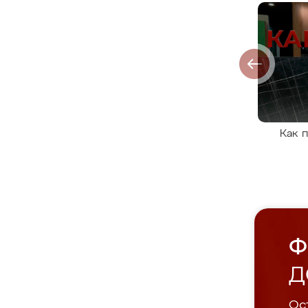
Как 
Ф
Д
Ост