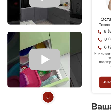
Оста
Позвон
8 (
8 (
8 (
Или оставь
ко
предвар
ОСТ
Ваша