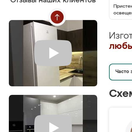
Отзывы наших клиентов
Пристен
освеще
Изго
любы
Часто 
Схе