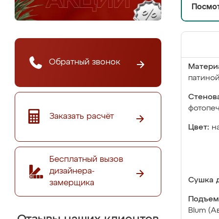
Посмот
Обратный звонок
Матери
патино
Стенова
фотопе
Заказать расчёт
Цвет:
н
Бесплатный вызов
дизайнера-
Сушка д
замерщика
Подъем
Blum (А