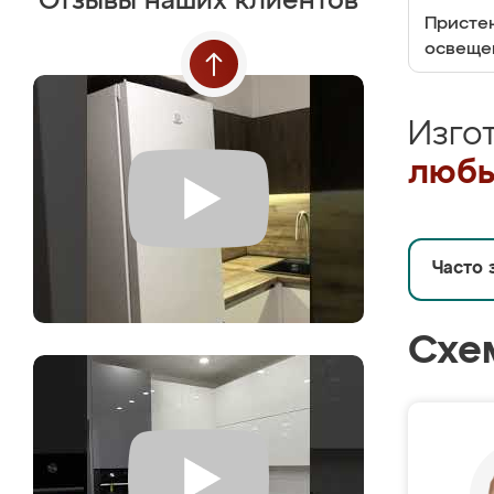
Отзывы наших клиентов
Пристен
освеще
Изго
любы
Часто 
Схе