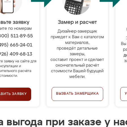
вьте заявку
Замер и расчет
ите по номерам
Дизайнер-замерщик
800) 511-89-55
приедет к Вам с каталогом
материалов,
Вы
495) 665-24-01
проведёт детальные
р
926) 409-68-13
замеры,
д
составит проект и сделает
з
те заявку на сайте для
окончательный расчёт
нсультации и
стоимости Вашей будущей
ительного расчёта
стоимости.
мебели.
ВЫЗВАТЬ ЗАМЕРЩИКА
АВИТЬ ЗАЯВКУ
 выгода при заказе у на