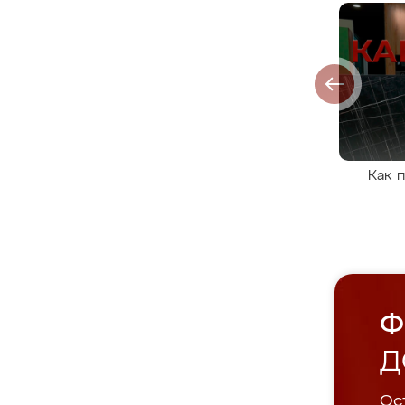
Как 
Ф
Д
Ост