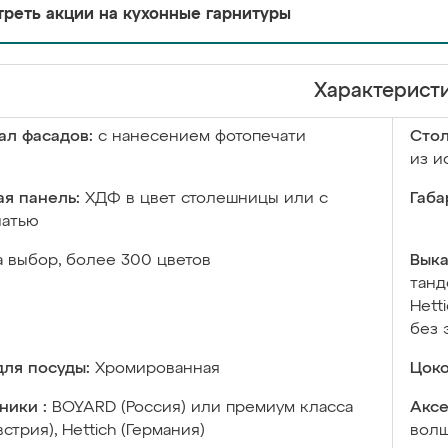
реть акции на кухонные гарнитуры
Характерист
ал фасадов:
с нанесением фотопечати
Сто
из и
я панель:
ХДФ в цвет столешницы или с
Габа
чатью
а выбор, более 300 цветов
Выка
танд
Hett
без 
ля посуды:
Хромированная
Цоко
ники :
BOYARD (Россия) или премиум класса
Аксе
встрия), Hettich (Германия)
волш