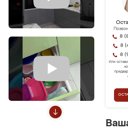
Оста
Позвон
8 (
8 (
8 (
Или оставь
ко
предвар
ОСТ
Ваша