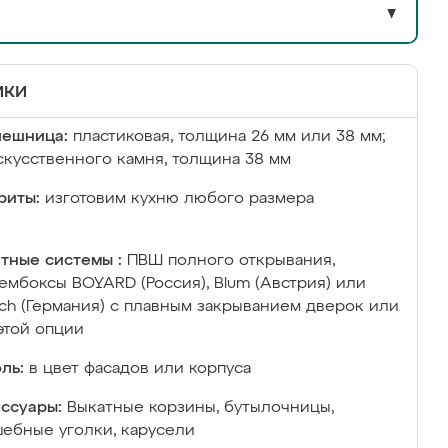
▼
ики
лешница:
пластиковая, толщина 26 мм или 38 мм;
скусственного камня, толщина 38 мм
риты:
изготовим кухню любого размера
тные системы :
ПВШ полного открывания,
ембоксы BOYARD (Россия), Blum (Австрия) или
ich (Германия) с плавным закрыванием дверок или
этой опции
ль:
в цвет фасадов или корпуса
ссуары:
Выкатные корзины, бутылочницы,
ебные уголки, карусели