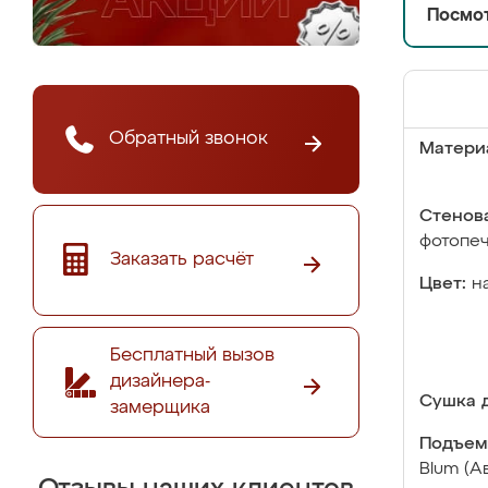
Посмот
Обратный звонок
Матери
Стенова
фотопе
Заказать расчёт
Цвет:
н
Бесплатный вызов
дизайнера-
Сушка д
замерщика
Подъем
Blum (А