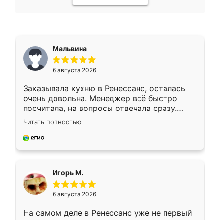
Мальвина
6 августа 2026
Заказывала кухню в Ренессанс, осталась
очень довольна. Менеджер всё быстро
посчитала, на вопросы отвечала сразу.
Замерщик приехал в субботу, подошёл к
Читать полностью
делу со всей ответственностью. Собрали
за день, ребята работали аккуратно, даже
пыли почти не было. Качество отличное,
ящики ходят плавно, ничего не скрипит.
Всё подошло как влитое.
Игорь М.
6 августа 2026
На самом деле в Ренессанс уже не первый