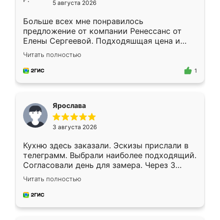
5 августа 2026
Больше всех мне понравилось
предложение от компании Ренессанс от
Елены Сергеевой. Подходяшщая цена и
короткие сроки изготовления. Приехавший
Читать полностью
для замера сотрудник Владислав
предложил по моему эскизу самый
1
подходящий вариант шкафа. Немного его
видоизменил, получилось даже лучше, чем
я хотела.
Ярослава
3 августа 2026
Кухню здесь заказали. Эскизы прислали в
телеграмм. Выбрали наиболее подходящий.
Согласовали день для замера. Через 3
недели кухня была уже готова. Остались
Читать полностью
довольны работой. Спасибо Ренессанс
мебель за качественную работу!