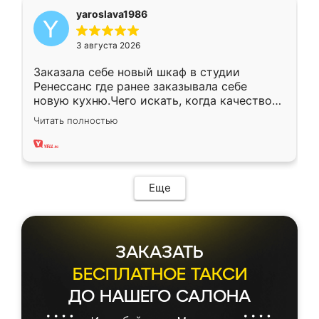
yaroslava1986
3 августа 2026
Заказала себе новый шкаф в студии
Ренессанс где ранее заказывала себе
новую кухню.Чего искать, когда качеством
вполне довольна. Служит кухня уже почти
Читать полностью
два года, нареканий нет.
Еще
ЗАКАЗАТЬ
БЕСПЛАТНОЕ ТАКСИ
ДО НАШЕГО САЛОНА