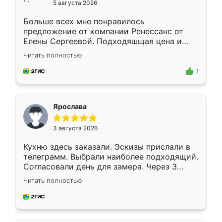
5 августа 2026
Больше всех мне понравилось
предложение от компании Ренессанс от
Елены Сергеевой. Подходяшщая цена и
короткие сроки изготовления. Приехавший
Читать полностью
для замера сотрудник Владислав
предложил по моему эскизу самый
1
подходящий вариант шкафа. Немного его
видоизменил, получилось даже лучше, чем
я хотела.
Ярослава
3 августа 2026
Кухню здесь заказали. Эскизы прислали в
телеграмм. Выбрали наиболее подходящий.
Согласовали день для замера. Через 3
недели кухня была уже готова. Остались
Читать полностью
довольны работой. Спасибо Ренессанс
мебель за качественную работу!