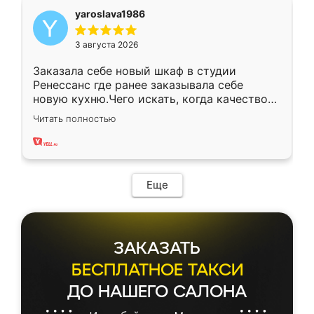
yaroslava1986
3 августа 2026
Заказала себе новый шкаф в студии
Ренессанс где ранее заказывала себе
новую кухню.Чего искать, когда качеством
вполне довольна. Служит кухня уже почти
Читать полностью
два года, нареканий нет.
Еще
ЗАКАЗАТЬ
БЕСПЛАТНОЕ ТАКСИ
ДО НАШЕГО САЛОНА