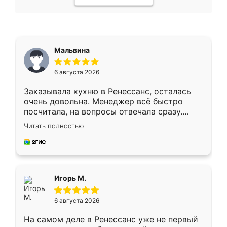
Мальвина
6 августа 2026
Заказывала кухню в Ренессанс, осталась
очень довольна. Менеджер всё быстро
посчитала, на вопросы отвечала сразу.
Замерщик приехал в субботу, подошёл к
Читать полностью
делу со всей ответственностью. Собрали
за день, ребята работали аккуратно, даже
пыли почти не было. Качество отличное,
ящики ходят плавно, ничего не скрипит.
Всё подошло как влитое.
Игорь М.
6 августа 2026
На самом деле в Ренессанс уже не первый