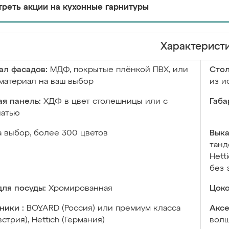
реть акции на кухонные гарнитуры
Характерист
ал фасадов:
МДФ, покрытые плёнкой ПВХ, или
Сто
материал на ваш выбор
из и
я панель:
ХДФ в цвет столешницы или с
Габа
чатью
а выбор, более 300 цветов
Выка
танд
Hett
без 
ля посуды:
Хромированная
Цоко
ники :
BOYARD (Россия) или премиум класса
Аксе
встрия), Hettich (Германия)
волш