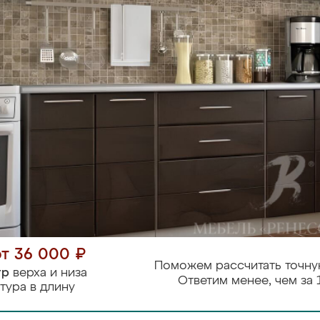
от 36 000 ₽
Поможем рассчитать точну
тр
верха и низа
Ответим менее, чем за 
тура в длину