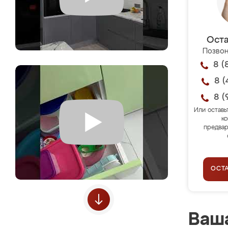
Оста
Позвон
8 (
8 (
8 (
Или оставь
ко
предвар
ОСТ
Ваша