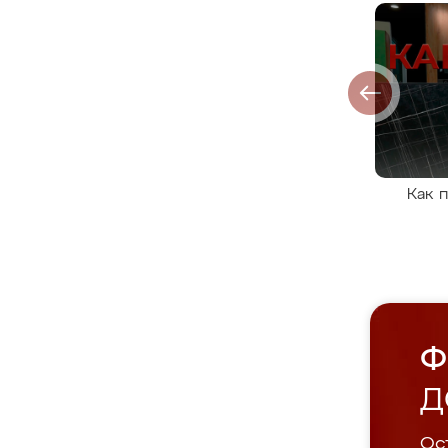
Как 
Ф
Д
Ост