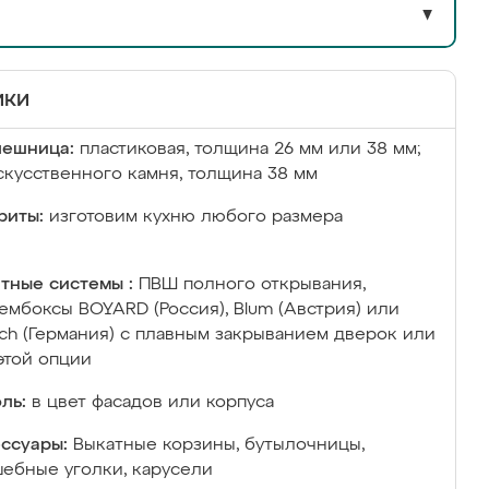
▼
ики
лешница:
пластиковая, толщина 26 мм или 38 мм;
скусственного камня, толщина 38 мм
риты:
изготовим кухню любого размера
тные системы :
ПВШ полного открывания,
ембоксы BOYARD (Россия), Blum (Австрия) или
ich (Германия) с плавным закрыванием дверок или
этой опции
ль:
в цвет фасадов или корпуса
ссуары:
Выкатные корзины, бутылочницы,
ебные уголки, карусели