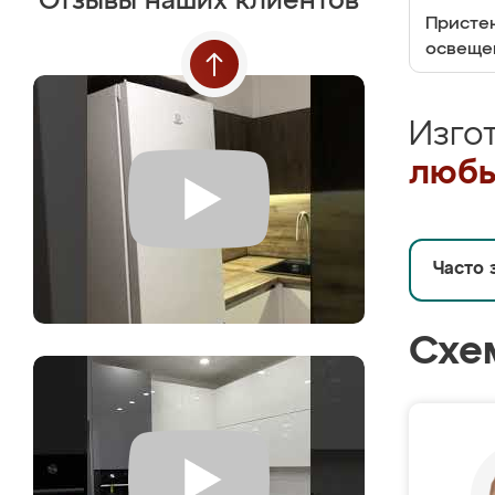
Отзывы наших клиентов
Пристен
освеще
Изго
любы
Часто 
Схе