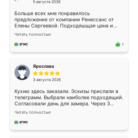
5 августа 2026
Больше всех мне понравилось
предложение от компании Ренессанс от
Елены Сергеевой. Подходяшщая цена и
короткие сроки изготовления. Приехавший
Читать полностью
для замера сотрудник Владислав
предложил по моему эскизу самый
1
подходящий вариант шкафа. Немного его
видоизменил, получилось даже лучше, чем
я хотела.
Ярослава
3 августа 2026
Кухню здесь заказали. Эскизы прислали в
телеграмм. Выбрали наиболее подходящий.
Согласовали день для замера. Через 3
недели кухня была уже готова. Остались
Читать полностью
довольны работой. Спасибо Ренессанс
мебель за качественную работу!