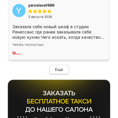
yaroslava1986
3 августа 2026
Заказала себе новый шкаф в студии
Ренессанс где ранее заказывала себе
новую кухню.Чего искать, когда качеством
вполне довольна. Служит кухня уже почти
Читать полностью
два года, нареканий нет.
Еще
ЗАКАЗАТЬ
БЕСПЛАТНОЕ ТАКСИ
ДО НАШЕГО САЛОНА