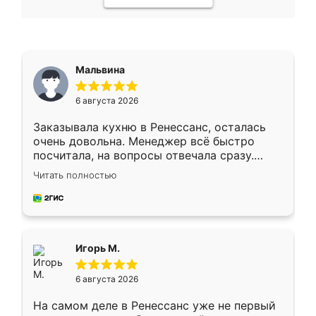
Мальвина
6 августа 2026
Заказывала кухню в Ренессанс, осталась
очень довольна. Менеджер всё быстро
посчитала, на вопросы отвечала сразу.
Замерщик приехал в субботу, подошёл к
Читать полностью
делу со всей ответственностью. Собрали
за день, ребята работали аккуратно, даже
пыли почти не было. Качество отличное,
ящики ходят плавно, ничего не скрипит.
Всё подошло как влитое.
Игорь М.
6 августа 2026
На самом деле в Ренессанс уже не первый