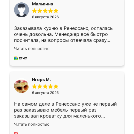
Мальвина
6 августа 2026
Заказывала кухню в Ренессанс, осталась
очень довольна. Менеджер всё быстро
посчитала, на вопросы отвечала сразу.
Замерщик приехал в субботу, подошёл к
Читать полностью
делу со всей ответственностью. Собрали
за день, ребята работали аккуратно, даже
пыли почти не было. Качество отличное,
ящики ходят плавно, ничего не скрипит.
Всё подошло как влитое.
Игорь М.
6 августа 2026
На самом деле в Ренессанс уже не первый
раз заказываю мебель первый раз
заказывал кроватку для маленького
ребёнка при его рождении ,во второй раз
Читать полностью
заказал шкаф-купе. По качеству очень
хорошее сборка достаточно быстрая,