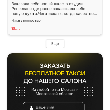
Заказала себе новый шкаф в студии
Ренессанс где ранее заказывала себе
новую кухню.Чего искать, когда качеством
вполне довольна. Служит кухня уже почти
Читать полностью
два года, нареканий нет.
Еще
ЗАКАЗАТЬ
БЕСПЛАТНОЕ ТАКСИ
ДО НАШЕГО САЛОНА
Из любой точки Москвы и
Московской области!