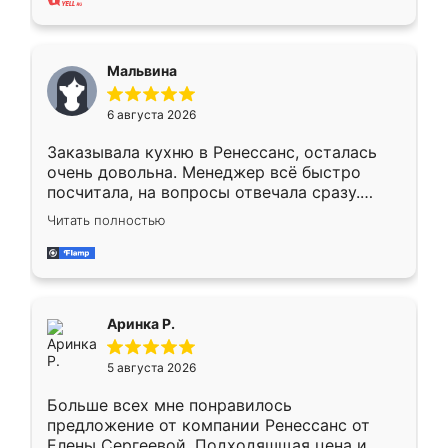
также адекватные цены. До этого
сравнивал с разными конкурентами в этом
сегменте ,выбор у конкурентов куда
Мальвина
меньше, здесь же он более разнообразный.
Мне нравится ,если что-то потребуется из
6 августа 2026
мебели буду заказывать только здесь.
Заказывала кухню в Ренессанс, осталась
очень довольна. Менеджер всё быстро
посчитала, на вопросы отвечала сразу.
Замерщик приехал в субботу, подошёл к
Читать полностью
делу со всей ответственностью. Собрали
за день, ребята работали аккуратно, даже
пыли почти не было. Качество отличное,
ящики ходят плавно, ничего не скрипит.
Всё подошло как влитое.
Аринка Р.
5 августа 2026
Больше всех мне понравилось
предложение от компании Ренессанс от
Елены Сергеевой. Подходяшщая цена и