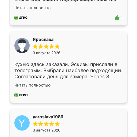
короткие сроки изготовления. Приехавший
Читать полностью
для замера сотрудник Владислав
предложил по моему эскизу самый
1
подходящий вариант шкафа. Немного его
видоизменил, получилось даже лучше, чем
я хотела.
Ярослава
3 августа 2026
Кухню здесь заказали. Эскизы прислали в
телеграмм. Выбрали наиболее подходящий.
Согласовали день для замера. Через 3
недели кухня была уже готова. Остались
Читать полностью
довольны работой. Спасибо Ренессанс
мебель за качественную работу!
yaroslava1986
3 августа 2026