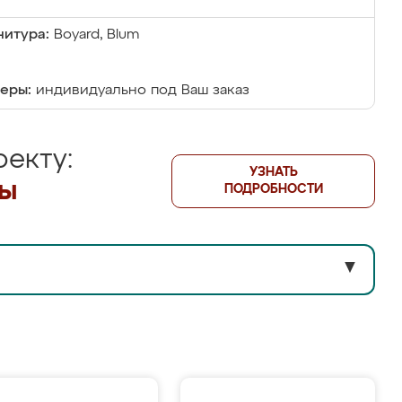
итура:
Boyard, Blum
еры:
индивидуально под Ваш заказ
екту:
УЗНАТЬ
лы
ПОДРОБНОСТИ
▼