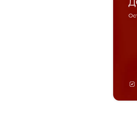
Д
Ост