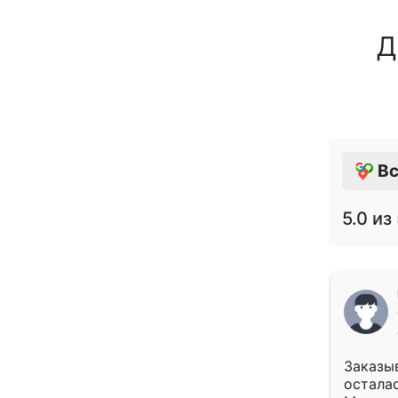
Д
Вс
5.0
из 
Заказыв
осталас