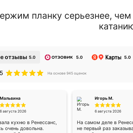
ержим планку серьезнее, чем
катани
е отзывы
5.0
5.0
5.0
5
На основе
945
оценок
Мальвина
Игорь М.
6 августа 2026
6 августа 2026
ала кухню в Ренессанс,
На самом деле в Ренес
ь очень довольна.
не первый раз заказыв