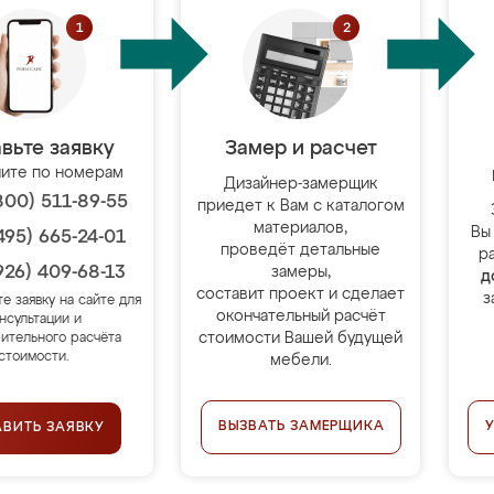
вьте заявку
Замер и расчет
ите по номерам
Дизайнер-замерщик
800) 511-89-55
приедет к Вам с каталогом
материалов,
Вы
495) 665-24-01
проведёт детальные
р
926) 409-68-13
замеры,
д
составит проект и сделает
з
те заявку на сайте для
окончательный расчёт
нсультации и
стоимости Вашей будущей
ительного расчёта
стоимости.
мебели.
ВЫЗВАТЬ ЗАМЕРЩИКА
АВИТЬ ЗАЯВКУ