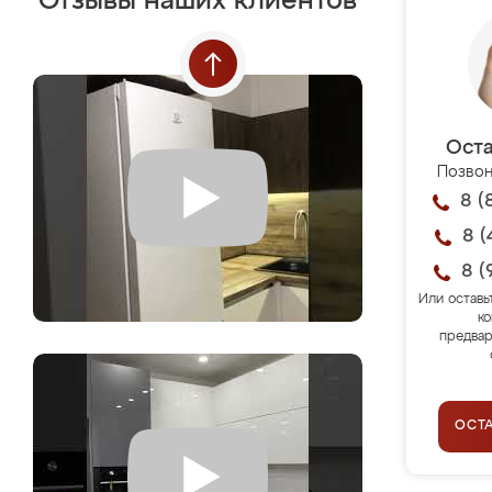
Отзывы наших клиентов
Оста
Позвон
8 (
8 (
8 (
Или оставь
ко
предвар
ОСТ