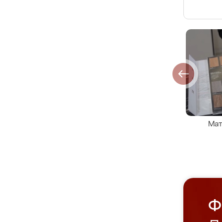
Мат
Ф