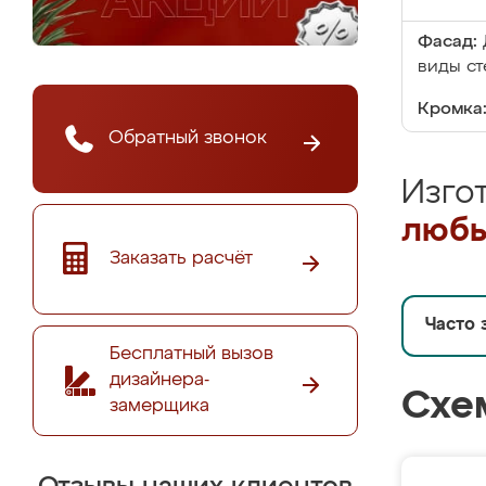
Фасад:
виды ст
Кромка
Обратный звонок
Изго
любы
Заказать расчёт
Часто 
Бесплатный вызов
дизайнера-
Схе
замерщика