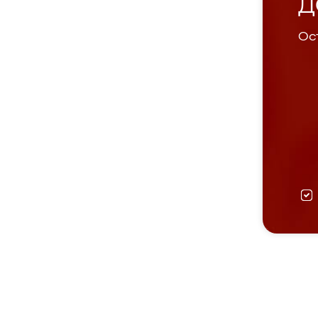
Д
Ост