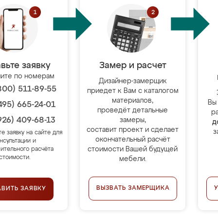
вьте заявку
Замер и расчет
ите по номерам
Дизайнер-замерщик
800) 511-89-55
приедет к Вам с каталогом
материалов,
Вы
495) 665-24-01
проведёт детальные
р
926) 409-68-13
замеры,
д
составит проект и сделает
з
те заявку на сайте для
окончательный расчёт
нсультации и
стоимости Вашей будущей
ительного расчёта
стоимости.
мебели.
ВЫЗВАТЬ ЗАМЕРЩИКА
АВИТЬ ЗАЯВКУ