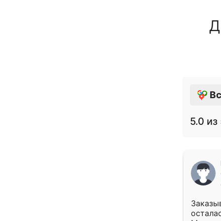
Д
Вс
5.0
из 
Заказыв
осталас