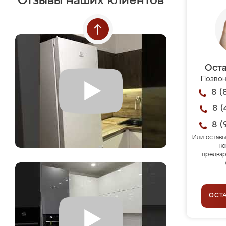
Отзывы наших клиентов
Оста
Позвон
8 (
8 (
8 (
Или оставь
ко
предвар
ОСТ