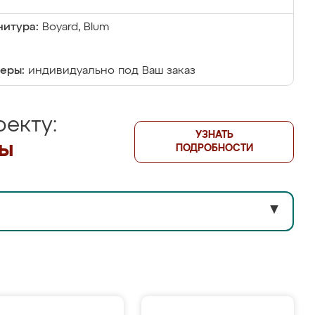
итура:
Boyard, Blum
еры:
индивидуально под Ваш заказ
екту:
УЗНАТЬ
лы
ПОДРОБНОСТИ
▼