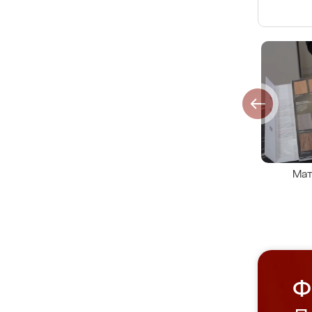
Мат
Ф