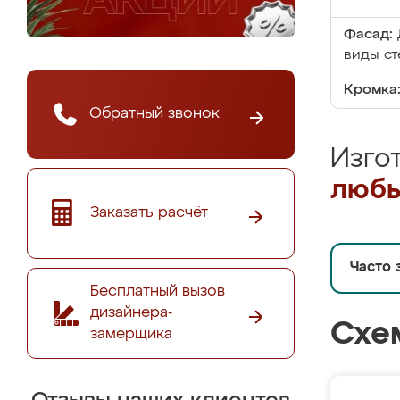
Фасад:
виды ст
Кромка
Обратный звонок
Изго
любы
Заказать расчёт
Часто 
Бесплатный вызов
дизайнера-
Схе
замерщика