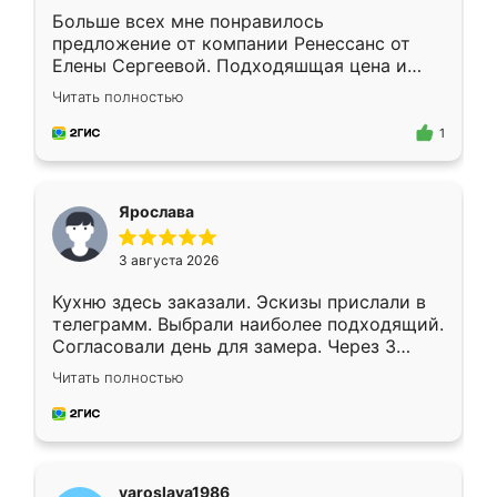
Больше всех мне понравилось
предложение от компании Ренессанс от
Елены Сергеевой. Подходяшщая цена и
короткие сроки изготовления. Приехавший
Читать полностью
для замера сотрудник Владислав
предложил по моему эскизу самый
1
подходящий вариант шкафа. Немного его
видоизменил, получилось даже лучше, чем
я хотела.
Ярослава
3 августа 2026
Кухню здесь заказали. Эскизы прислали в
телеграмм. Выбрали наиболее подходящий.
Согласовали день для замера. Через 3
недели кухня была уже готова. Остались
Читать полностью
довольны работой. Спасибо Ренессанс
мебель за качественную работу!
yaroslava1986