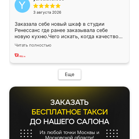
3 августа 2026
Заказала себе новый шкаф в студии
Ренессанс где ранее заказывала себе
новую кухню.Чего искать, когда качеством
вполне довольна. Служит кухня уже почти
Читать полностью
два года, нареканий нет.
Еще
ЗАКАЗАТЬ
БЕСПЛАТНОЕ ТАКСИ
ДО НАШЕГО САЛОНА
Из любой точки Москвы и
Московской области!