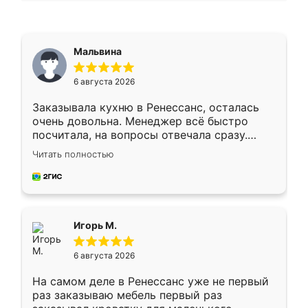
Мальвина
6 августа 2026
Заказывала кухню в Ренессанс, осталась
очень довольна. Менеджер всё быстро
посчитала, на вопросы отвечала сразу.
Замерщик приехал в субботу, подошёл к
Читать полностью
делу со всей ответственностью. Собрали
за день, ребята работали аккуратно, даже
пыли почти не было. Качество отличное,
ящики ходят плавно, ничего не скрипит.
Всё подошло как влитое.
Игорь М.
6 августа 2026
На самом деле в Ренессанс уже не первый
раз заказываю мебель первый раз