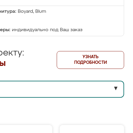
итура:
Boyard, Blum
еры:
индивидуально под Ваш заказ
екту:
УЗНАТЬ
лы
ПОДРОБНОСТИ
▼