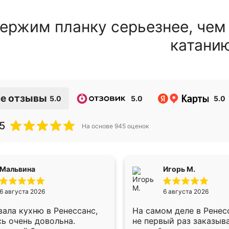
ержим планку серьезнее, чем
катани
е отзывы
5.0
5.0
5.0
5
На основе
945
оценок
Мальвина
Игорь М.
6 августа 2026
6 августа 2026
ала кухню в Ренессанс,
На самом деле в Ренес
ь очень довольна.
не первый раз заказыв