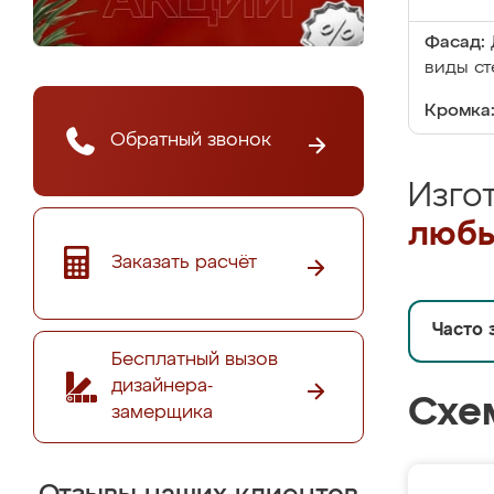
Фасад:
виды ст
Кромка
Обратный звонок
Изго
любы
Заказать расчёт
Часто 
Бесплатный вызов
дизайнера-
Схе
замерщика