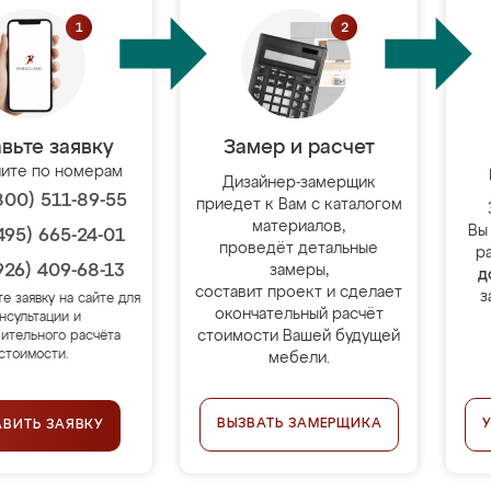
вьте заявку
Замер и расчет
ите по номерам
Дизайнер-замерщик
800) 511-89-55
приедет к Вам с каталогом
материалов,
Вы
495) 665-24-01
проведёт детальные
р
926) 409-68-13
замеры,
д
составит проект и сделает
з
те заявку на сайте для
окончательный расчёт
нсультации и
стоимости Вашей будущей
ительного расчёта
стоимости.
мебели.
ВЫЗВАТЬ ЗАМЕРЩИКА
АВИТЬ ЗАЯВКУ