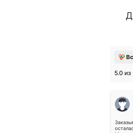
Д
Вс
5.0
из 
Заказыв
осталас