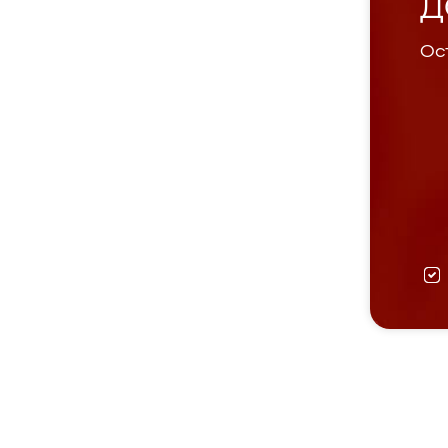
Д
Ост