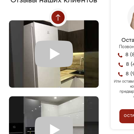
Отзывы наших клиентов
Оста
Позвон
8 (
8 (
8 (
Или оставь
ко
предвар
ОСТ