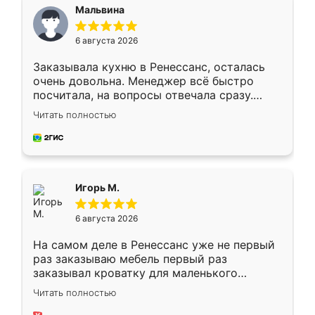
Мальвина
6 августа 2026
Заказывала кухню в Ренессанс, осталась
очень довольна. Менеджер всё быстро
посчитала, на вопросы отвечала сразу.
Замерщик приехал в субботу, подошёл к
Читать полностью
делу со всей ответственностью. Собрали
за день, ребята работали аккуратно, даже
пыли почти не было. Качество отличное,
ящики ходят плавно, ничего не скрипит.
Всё подошло как влитое.
Игорь М.
6 августа 2026
На самом деле в Ренессанс уже не первый
раз заказываю мебель первый раз
заказывал кроватку для маленького
ребёнка при его рождении ,во второй раз
Читать полностью
заказал шкаф-купе. По качеству очень