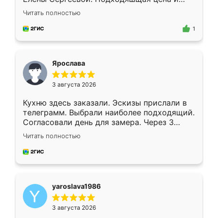
короткие сроки изготовления. Приехавший
Читать полностью
для замера сотрудник Владислав
предложил по моему эскизу самый
1
подходящий вариант шкафа. Немного его
видоизменил, получилось даже лучше, чем
я хотела.
Ярослава
3 августа 2026
Кухню здесь заказали. Эскизы прислали в
телеграмм. Выбрали наиболее подходящий.
Согласовали день для замера. Через 3
недели кухня была уже готова. Остались
Читать полностью
довольны работой. Спасибо Ренессанс
мебель за качественную работу!
yaroslava1986
3 августа 2026