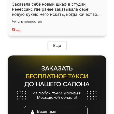
Заказала себе новый шкаф в студии
Ренессанс где ранее заказывала себе
новую кухню.Чего искать, когда качеством
вполне довольна. Служит кухня уже почти
Читать полностью
два года, нареканий нет.
Еще
ЗАКАЗАТЬ
БЕСПЛАТНОЕ ТАКСИ
ДО НАШЕГО САЛОНА
Из любой точки Москвы и
Московской области!