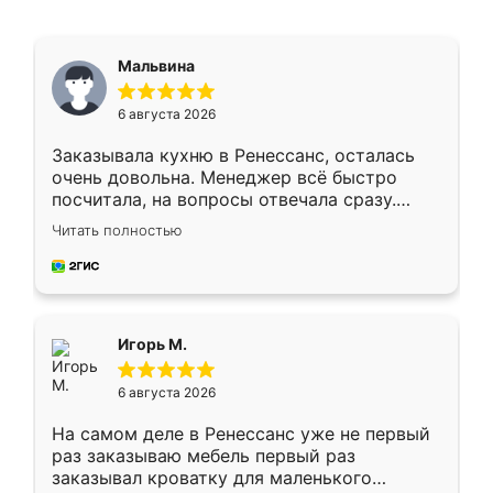
Мальвина
6 августа 2026
Заказывала кухню в Ренессанс, осталась
очень довольна. Менеджер всё быстро
посчитала, на вопросы отвечала сразу.
Замерщик приехал в субботу, подошёл к
Читать полностью
делу со всей ответственностью. Собрали
за день, ребята работали аккуратно, даже
пыли почти не было. Качество отличное,
ящики ходят плавно, ничего не скрипит.
Всё подошло как влитое.
Игорь М.
6 августа 2026
На самом деле в Ренессанс уже не первый
раз заказываю мебель первый раз
заказывал кроватку для маленького