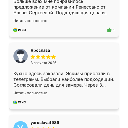
Больше всех мне понравилось
предложение от компании Ренессанс от
Елены Сергеевой. Подходяшщая цена и
короткие сроки изготовления. Приехавший
Читать полностью
для замера сотрудник Владислав
предложил по моему эскизу самый
1
подходящий вариант шкафа. Немного его
видоизменил, получилось даже лучше, чем
я хотела.
Ярослава
3 августа 2026
Кухню здесь заказали. Эскизы прислали в
телеграмм. Выбрали наиболее подходящий.
Согласовали день для замера. Через 3
недели кухня была уже готова. Остались
Читать полностью
довольны работой. Спасибо Ренессанс
мебель за качественную работу!
yaroslava1986