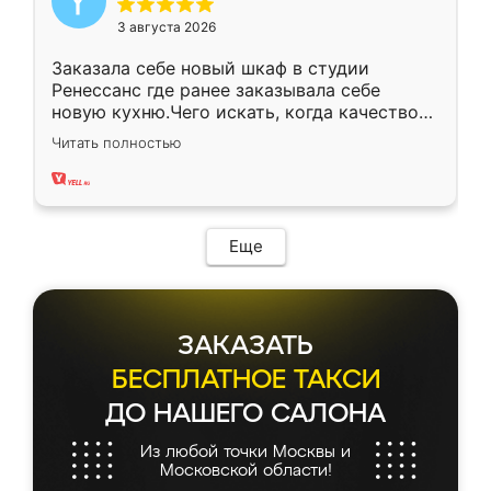
3 августа 2026
Заказала себе новый шкаф в студии
Ренессанс где ранее заказывала себе
новую кухню.Чего искать, когда качеством
вполне довольна. Служит кухня уже почти
Читать полностью
два года, нареканий нет.
Еще
ЗАКАЗАТЬ
БЕСПЛАТНОЕ ТАКСИ
ДО НАШЕГО САЛОНА
Из любой точки Москвы и
Московской области!