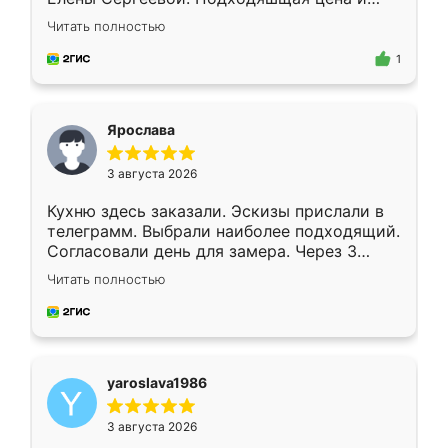
короткие сроки изготовления. Приехавший
Читать полностью
для замера сотрудник Владислав
предложил по моему эскизу самый
1
подходящий вариант шкафа. Немного его
видоизменил, получилось даже лучше, чем
я хотела.
Ярослава
3 августа 2026
Кухню здесь заказали. Эскизы прислали в
телеграмм. Выбрали наиболее подходящий.
Согласовали день для замера. Через 3
недели кухня была уже готова. Остались
Читать полностью
довольны работой. Спасибо Ренессанс
мебель за качественную работу!
yaroslava1986
3 августа 2026