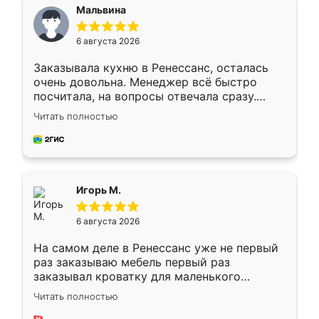
Мальвина
6 августа 2026
Заказывала кухню в Ренессанс, осталась
очень довольна. Менеджер всё быстро
посчитала, на вопросы отвечала сразу.
Замерщик приехал в субботу, подошёл к
Читать полностью
делу со всей ответственностью. Собрали
за день, ребята работали аккуратно, даже
пыли почти не было. Качество отличное,
ящики ходят плавно, ничего не скрипит.
Всё подошло как влитое.
Игорь М.
6 августа 2026
На самом деле в Ренессанс уже не первый
раз заказываю мебель первый раз
заказывал кроватку для маленького
ребёнка при его рождении ,во второй раз
Читать полностью
заказал шкаф-купе. По качеству очень