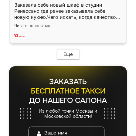
Заказала себе новый шкаф в студии
Ренессанс где ранее заказывала себе
новую кухню.Чего искать, когда качеством
вполне довольна. Служит кухня уже почти
Читать полностью
два года, нареканий нет.
Еще
ЗАКАЗАТЬ
БЕСПЛАТНОЕ ТАКСИ
ДО НАШЕГО САЛОНА
Из любой точки Москвы и
Московской области!