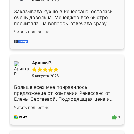
6 августа 2026
мебели буду заказывать только здесь.
Заказывала кухню в Ренессанс, осталась
очень довольна. Менеджер всё быстро
посчитала, на вопросы отвечала сразу.
Замерщик приехал в субботу, подошёл к
Читать полностью
делу со всей ответственностью. Собрали
за день, ребята работали аккуратно, даже
пыли почти не было. Качество отличное,
ящики ходят плавно, ничего не скрипит.
Всё подошло как влитое.
Аринка Р.
5 августа 2026
Больше всех мне понравилось
предложение от компании Ренессанс от
Елены Сергеевой. Подходяшщая цена и
короткие сроки изготовления. Приехавший
Читать полностью
для замера сотрудник Владислав
предложил по моему эскизу самый
1
подходящий вариант шкафа. Немного его
видоизменил, получилось даже лучше, чем