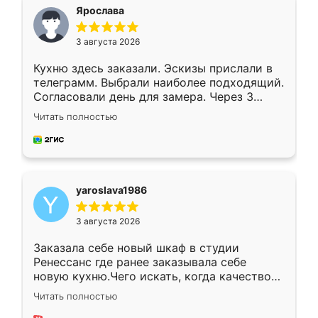
я хотела.
Ярослава
3 августа 2026
Кухню здесь заказали. Эскизы прислали в
телеграмм. Выбрали наиболее подходящий.
Согласовали день для замера. Через 3
недели кухня была уже готова. Остались
Читать полностью
довольны работой. Спасибо Ренессанс
мебель за качественную работу!
yaroslava1986
3 августа 2026
Заказала себе новый шкаф в студии
Ренессанс где ранее заказывала себе
новую кухню.Чего искать, когда качеством
вполне довольна. Служит кухня уже почти
Читать полностью
два года, нареканий нет.