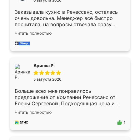
6 августа 2026
мебели буду заказывать только здесь.
Заказывала кухню в Ренессанс, осталась
очень довольна. Менеджер всё быстро
посчитала, на вопросы отвечала сразу.
Замерщик приехал в субботу, подошёл к
Читать полностью
делу со всей ответственностью. Собрали
за день, ребята работали аккуратно, даже
пыли почти не было. Качество отличное,
ящики ходят плавно, ничего не скрипит.
Всё подошло как влитое.
Аринка Р.
5 августа 2026
Больше всех мне понравилось
предложение от компании Ренессанс от
Елены Сергеевой. Подходяшщая цена и
короткие сроки изготовления. Приехавший
Читать полностью
для замера сотрудник Владислав
предложил по моему эскизу самый
1
подходящий вариант шкафа. Немного его
видоизменил, получилось даже лучше, чем