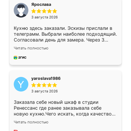
я хотела.
Ярослава
3 августа 2026
Кухню здесь заказали. Эскизы прислали в
телеграмм. Выбрали наиболее подходящий.
Согласовали день для замера. Через 3
недели кухня была уже готова. Остались
Читать полностью
довольны работой. Спасибо Ренессанс
мебель за качественную работу!
yaroslava1986
3 августа 2026
Заказала себе новый шкаф в студии
Ренессанс где ранее заказывала себе
новую кухню.Чего искать, когда качеством
вполне довольна. Служит кухня уже почти
Читать полностью
два года, нареканий нет.