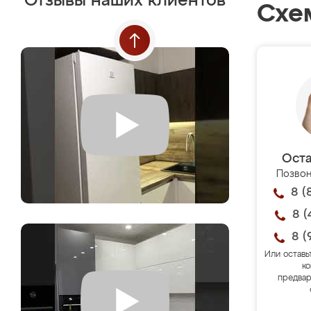
Отзывы наших клиентов
Схе
Оста
Позвон
8 (
8 (
8 (
Или оставь
ко
предвар