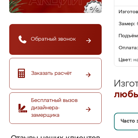
Изгото
Замер:
Подъём
Обратный звонок
Оплата:
Цвет:
н
Заказать расчёт
Изго
любы
Бесплатный вызов
дизайнера-
замерщика
Часто 