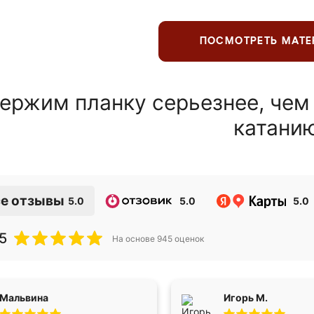
ПОСМОТРЕТЬ МАТ
ержим планку серьезнее, чем
катани
е отзывы
5.0
5.0
5.0
5
На основе
945
оценок
Мальвина
Игорь М.