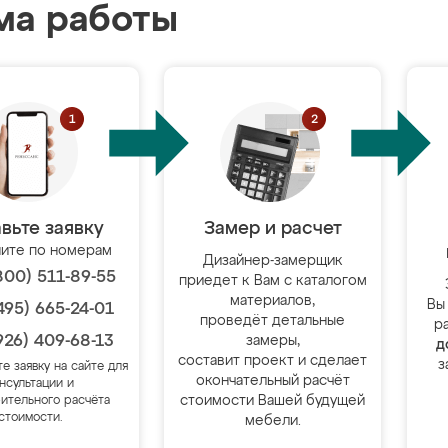
ма работы
вьте заявку
Замер и расчет
ите по номерам
Дизайнер-замерщик
800) 511-89-55
приедет к Вам с каталогом
материалов,
Вы
495) 665-24-01
проведёт детальные
р
926) 409-68-13
замеры,
д
составит проект и сделает
з
те заявку на сайте для
окончательный расчёт
нсультации и
стоимости Вашей будущей
ительного расчёта
стоимости.
мебели.