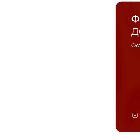
Ф
Д
Ост