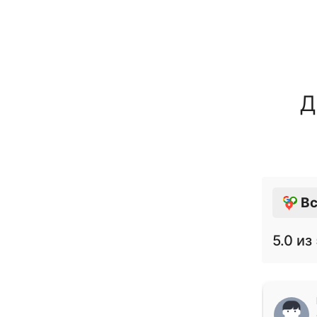
Д
Вс
5.0
из 