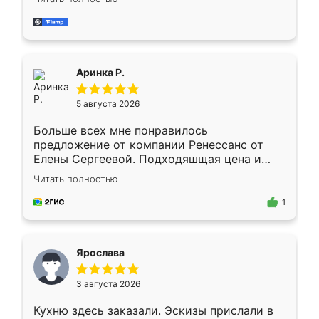
делу со всей ответственностью. Собрали
за день, ребята работали аккуратно, даже
пыли почти не было. Качество отличное,
ящики ходят плавно, ничего не скрипит.
Всё подошло как влитое.
Аринка Р.
5 августа 2026
Больше всех мне понравилось
предложение от компании Ренессанс от
Елены Сергеевой. Подходяшщая цена и
короткие сроки изготовления. Приехавший
Читать полностью
для замера сотрудник Владислав
предложил по моему эскизу самый
1
подходящий вариант шкафа. Немного его
видоизменил, получилось даже лучше, чем
я хотела.
Ярослава
3 августа 2026
Кухню здесь заказали. Эскизы прислали в