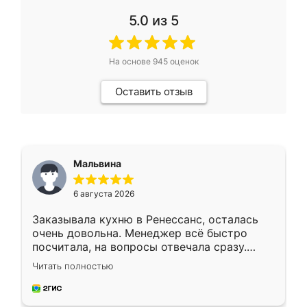
5.0
из 5
На основе
945
оценок
Оставить отзыв
Мальвина
6 августа 2026
Заказывала кухню в Ренессанс, осталась
очень довольна. Менеджер всё быстро
посчитала, на вопросы отвечала сразу.
Замерщик приехал в субботу, подошёл к
Читать полностью
делу со всей ответственностью. Собрали
за день, ребята работали аккуратно, даже
пыли почти не было. Качество отличное,