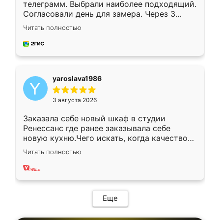
телеграмм. Выбрали наиболее подходящий.
Согласовали день для замера. Через 3
недели кухня была уже готова. Остались
Читать полностью
довольны работой. Спасибо Ренессанс
мебель за качественную работу!
yaroslava1986
3 августа 2026
Заказала себе новый шкаф в студии
Ренессанс где ранее заказывала себе
новую кухню.Чего искать, когда качеством
вполне довольна. Служит кухня уже почти
Читать полностью
два года, нареканий нет.
Еще