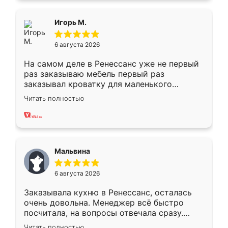
ящики ходят плавно, ничего не скрипит.
Всё подошло как влитое.
Игорь М.
6 августа 2026
На самом деле в Ренессанс уже не первый
раз заказываю мебель первый раз
заказывал кроватку для маленького
ребёнка при его рождении ,во второй раз
Читать полностью
заказал шкаф-купе. По качеству очень
хорошее сборка достаточно быстрая,
также адекватные цены. До этого
сравнивал с разными конкурентами в этом
сегменте ,выбор у конкурентов куда
Мальвина
меньше, здесь же он более разнообразный.
Мне нравится ,если что-то потребуется из
6 августа 2026
мебели буду заказывать только здесь.
Заказывала кухню в Ренессанс, осталась
очень довольна. Менеджер всё быстро
посчитала, на вопросы отвечала сразу.
Замерщик приехал в субботу, подошёл к
Читать полностью