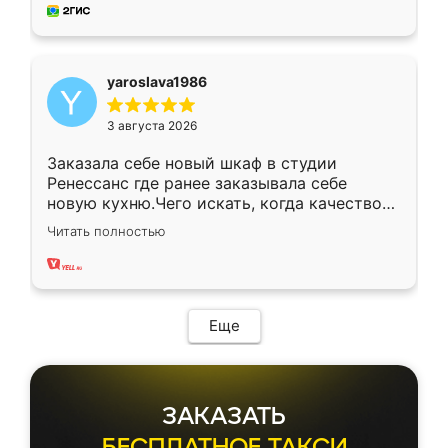
мебель за качественную работу!
yaroslava1986
3 августа 2026
Заказала себе новый шкаф в студии
Ренессанс где ранее заказывала себе
новую кухню.Чего искать, когда качеством
вполне довольна. Служит кухня уже почти
Читать полностью
два года, нареканий нет.
Еще
ЗАКАЗАТЬ