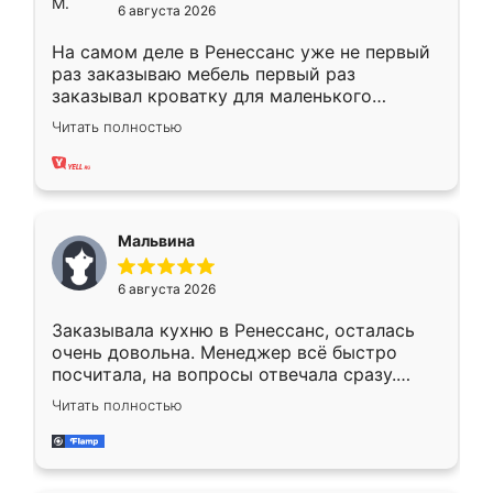
6 августа 2026
На самом деле в Ренессанс уже не первый
раз заказываю мебель первый раз
заказывал кроватку для маленького
ребёнка при его рождении ,во второй раз
Читать полностью
заказал шкаф-купе. По качеству очень
хорошее сборка достаточно быстрая,
также адекватные цены. До этого
сравнивал с разными конкурентами в этом
сегменте ,выбор у конкурентов куда
Мальвина
меньше, здесь же он более разнообразный.
Мне нравится ,если что-то потребуется из
6 августа 2026
мебели буду заказывать только здесь.
Заказывала кухню в Ренессанс, осталась
очень довольна. Менеджер всё быстро
посчитала, на вопросы отвечала сразу.
Замерщик приехал в субботу, подошёл к
Читать полностью
делу со всей ответственностью. Собрали
за день, ребята работали аккуратно, даже
пыли почти не было. Качество отличное,
ящики ходят плавно, ничего не скрипит.