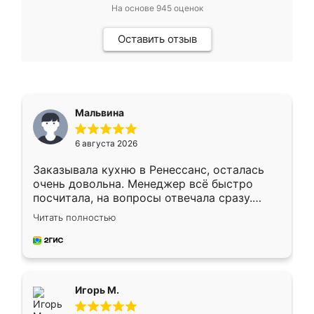
На основе
945
оценок
Оставить отзыв
Мальвина
6 августа 2026
Заказывала кухню в Ренессанс, осталась
очень довольна. Менеджер всё быстро
посчитала, на вопросы отвечала сразу.
Замерщик приехал в субботу, подошёл к
Читать полностью
делу со всей ответственностью. Собрали
за день, ребята работали аккуратно, даже
пыли почти не было. Качество отличное,
ящики ходят плавно, ничего не скрипит.
Всё подошло как влитое.
Игорь М.