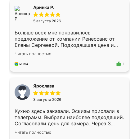
Всё подошло как влитое.
Аринка Р.
5 августа 2026
Больше всех мне понравилось
предложение от компании Ренессанс от
Елены Сергеевой. Подходяшщая цена и
короткие сроки изготовления. Приехавший
Читать полностью
для замера сотрудник Владислав
предложил по моему эскизу самый
1
подходящий вариант шкафа. Немного его
видоизменил, получилось даже лучше, чем
я хотела.
Ярослава
3 августа 2026
Кухню здесь заказали. Эскизы прислали в
телеграмм. Выбрали наиболее подходящий.
Согласовали день для замера. Через 3
недели кухня была уже готова. Остались
Читать полностью
довольны работой. Спасибо Ренессанс