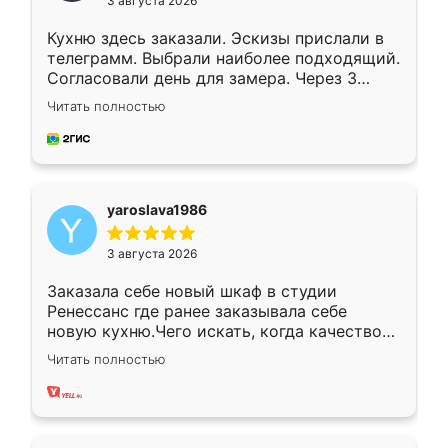
3 августа 2026
Кухню здесь заказали. Эскизы прислали в
телеграмм. Выбрали наиболее подходящий.
Согласовали день для замера. Через 3
недели кухня была уже готова. Остались
Читать полностью
довольны работой. Спасибо Ренессанс
мебель за качественную работу!
yaroslava1986
3 августа 2026
Заказала себе новый шкаф в студии
Ренессанс где ранее заказывала себе
новую кухню.Чего искать, когда качеством
вполне довольна. Служит кухня уже почти
Читать полностью
два года, нареканий нет.