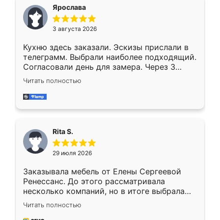
Ярослава
3 августа 2026
Кухню здесь заказали. Эскизы прислали в
телеграмм. Выбрали наиболее подходящий.
Согласовали день для замера. Через 3
недели кухня была уже готова. Остались
Читать полностью
довольны работой. Спасибо Ренессанс
мебель за качественную работу!
Rita S.
29 июля 2026
Заказывала мебель от Елены Сергеевой
Ренессанс. До этого рассматривала
несколько компаний, но в итоге выбрала
эту. Сначала обговорили условия, потом
Читать полностью
приехал замерщик, всё спокойно объяснил