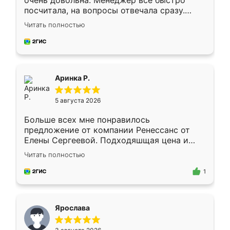
очень довольна. Менеджер всё быстро
посчитала, на вопросы отвечала сразу.
Замерщик приехал в субботу, подошёл к
Читать полностью
делу со всей ответственностью. Собрали
за день, ребята работали аккуратно, даже
пыли почти не было. Качество отличное,
ящики ходят плавно, ничего не скрипит.
Всё подошло как влитое.
Аринка Р.
5 августа 2026
Больше всех мне понравилось
предложение от компании Ренессанс от
Елены Сергеевой. Подходяшщая цена и
короткие сроки изготовления. Приехавший
Читать полностью
для замера сотрудник Владислав
предложил по моему эскизу самый
1
подходящий вариант шкафа. Немного его
видоизменил, получилось даже лучше, чем
я хотела.
Ярослава